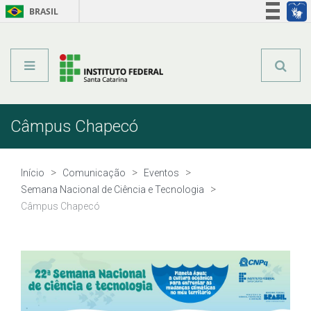
BRASIL
Órgãos do Governo
Acesso à informação
Legislação
Câmpus Chapecó
Início
Comunicação
Eventos
Semana Nacional de Ciência e Tecnologia
Câmpus Chapecó