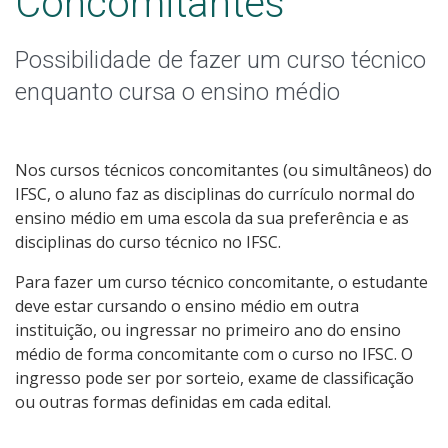
Concomitantes
Pós-graduação
Possibilidade de fazer um curso técnico
Educação a Distância
enquanto cursa o ensino médio
Educação de Jovens e Adultos
Transferências e retornos
Nos cursos técnicos concomitantes (ou simultâneos) do
IFSC, o aluno faz as disciplinas do currículo normal do
PartiuIF
ensino médio em uma escola da sua preferência e as
disciplinas do curso técnico no IFSC.
Parcerias
Para fazer um curso técnico concomitante, o estudante
deve estar cursando o ensino médio em outra
instituição, ou ingressar no primeiro ano do ensino
médio de forma concomitante com o curso no IFSC. O
Processo de Inscrição
ingresso pode ser por sorteio, exame de classificação
ou outras formas definidas em cada edital.
Resultados