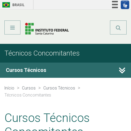
BRASIL
Órgãos do Governo
Acesso à informação
Legislação
Técnicos Concomitantes
Cursos Técnicos
Cursos Técnicos
Início
Cursos
Cursos Técnicos
Técnicos Concomitantes
Graduação
Cursos Técnicos
Qualificação Profissional