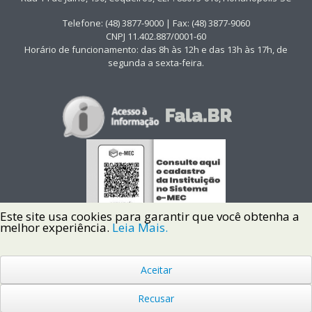
Telefone: (48) 3877-9000 | Fax: (48) 3877-9060
CNPJ 11.402.887/0001-60
Horário de funcionamento: das 8h às 12h e das 13h às 17h, de
segunda a sexta-feira.
Este site usa cookies para garantir que você obtenha a
melhor experiência.
Leia Mais.
Aceitar
Copyright © 2022 Instituto Federal de Santa Catarina IFSC
Todos os Direitos Reservados.
Recusar