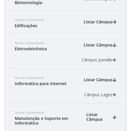
Biotecnologia
Câmpus Garopaba
Técnico Concomitante
Câmpus Lages
Listar Câmpus
Edificações
Câmpus Canoinhas
Técnico Concomitante
Câmpus São Carlos
Listar Câmpus
Eletroeletrônica
Câmpus Joinville
Técnico Concomitante
Listar Câmpus
Informática para Internet
Câmpus Lages
Técnico Concomitante
Listar
Manutenção e Suporte em
Câmpus
Informática