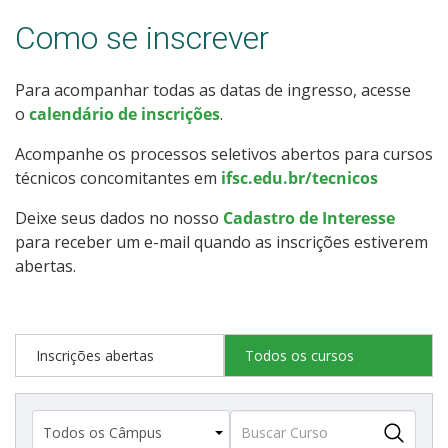
Como posso estudar no IFSC?
Como se inscrever
Calendário de inscrições
Para acompanhar todas as datas de ingresso, acesse
o
calendário de inscrições
.
Processos Seletivos
Acompanhe os processos seletivos abertos para cursos
técnicos concomitantes em
ifsc.edu.br/tecnicos
Cotas
Deixe seus dados no nosso
Cadastro de Interesse
Orientações para comprovação de cotas
para receber um e-mail quando as inscrições estiverem
abertas.
Inscrições e acompanhamento
Orientações para Matrícula
Inscrições abertas
Todos os cursos
Estatísticas dos Processos Seletivos
Cadastro de interesse