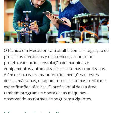
Pós-graduação
Educação a Distância
Educação de Jovens e Adultos
Transferências e retornos
O técnico em Mecatrônica trabalha com a integração de
PartiuIF
processos mecânicos e eletrônicos, atuando no
projeto, execução e instalação de máquinas e
Parcerias
equipamentos automatizados e sistemas robotizados.
Além disso, realiza manutenção, medições e testes
dessas máquinas, equipamentos e sistemas conforme
especificações técnicas. O profissional dessa área
Processo de Inscrição
também programa e opera essas máquinas,
observando as normas de segurança vigentes.
Resultados