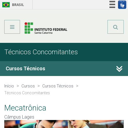
BRASIL
Órgãos do Governo
Acesso à informação
Legislação
Técnicos Concomitantes
Cursos Técnicos
Cursos Técnicos
Início
Cursos
Cursos Técnicos
Técnicos Concomitantes
Graduação
Mecatrônica
Qualificação Profissional
Câmpus Lages