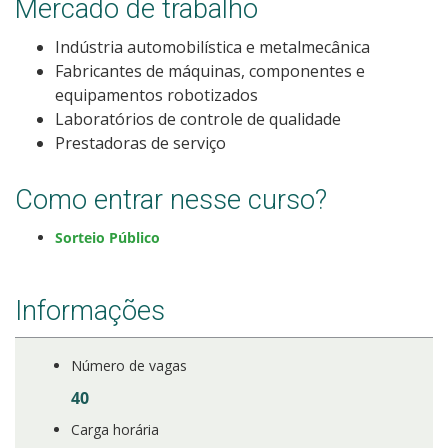
Mercado de trabalho
Como posso estudar no IFSC?
Indústria automobilística e metalmecânica
Fabricantes de máquinas, componentes e
Calendário de inscrições
equipamentos robotizados
Laboratórios de controle de qualidade
Processos Seletivos
Prestadoras de serviço
Cotas
Como entrar nesse curso?
Orientações para comprovação de cotas
Sorteio Público
Inscrições e acompanhamento
Informações
Orientações para Matrícula
Número de vagas
Estatísticas dos Processos Seletivos
40
Carga horária
Cadastro de interesse