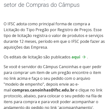
Editais
setor de Compras do Câmpus
Colegiados
O IFSC adota como principal forma de compra a
Documentos Norteadores
Licitação do Tipo Pregão por Registro de Preços. Esse
tipo de licitação registra o valor de produtos e serviços
Trabalhe no IFSC
durante 12 meses, período em que o IFSC pode fazer as
aquisições das Empresa.
Licitações
Os editais de licitação são publicados
aqui
.
Acesso à Informação
Se você é servidor do Câmpus Canoinhas e quer pedir
para comprar um item de um pregão encontre o item
no link acima e faça o seu pedido com o arquivo
Ouvidoria
"modelo de empenho", depois envie ao e-
mail
compras.canoinhas@ifsc.edu.br
e clique no link
Compras
protocolo, abaixo, para colocar o seu pedido na fila de
itens para compra e para você poder acompanhar o
Visitas Guiadas
andamento do pedido no link 'acompanhamento'.