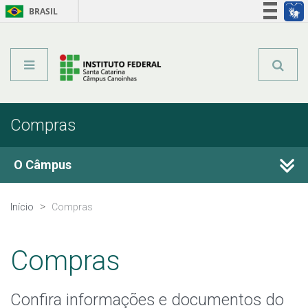
BRASIL
Órgãos do Governo
Acesso à informação
Legislação
Compras
O Câmpus
Histórico
Início
Compras
Estrutura Organizacional
Compras
Infraestrutura
Confira informações e documentos do