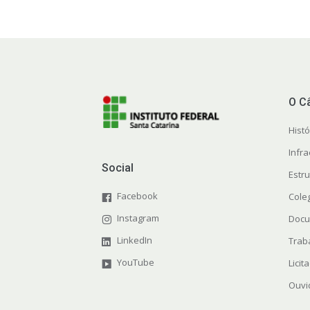
O C
Histó
Infra
Social
Estr
Facebook
Cole
Instagram
Docu
LinkedIn
Trab
YouTube
Licit
Ouvi