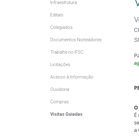
Infraestrutura
Editais
V
Colegiados
c
s
Documentos Norteadores
Trabalhe no IFSC
Pa
a
Licitações
Acesso à Informação
P
Ouvidoria
Compras
O
Visitas Guiadas
É 
se
a 