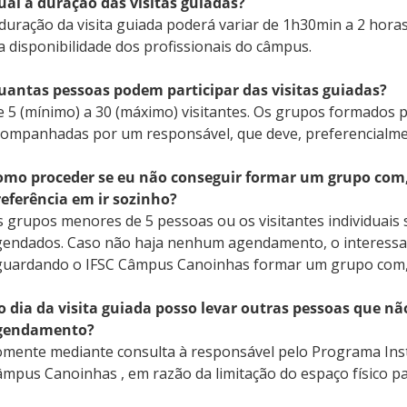
ual a duração das visitas guiadas?
duração da visita guiada poderá variar de 1h30min a 2 horas
a disponibilidade dos profissionais do câmpus.
uantas pessoas podem participar das visitas guiadas?
 5 (mínimo) a 30 (máximo) visitantes. Os grupos formados 
ompanhadas por um responsável, que deve, preferencialmente
omo proceder se eu não conseguir formar um grupo com, 
referência em ir sozinho?
 grupos menores de 5 pessoas ou os visitantes individuais
endados. Caso não haja nenhum agendamento, o interessad
guardando o IFSC Câmpus Canoinhas formar um grupo com, 
o dia da visita guiada posso levar outras pessoas que n
gendamento?
mente mediante consulta à responsável pelo Programa Insti
mpus Canoinhas , em razão da limitação do espaço físico pa