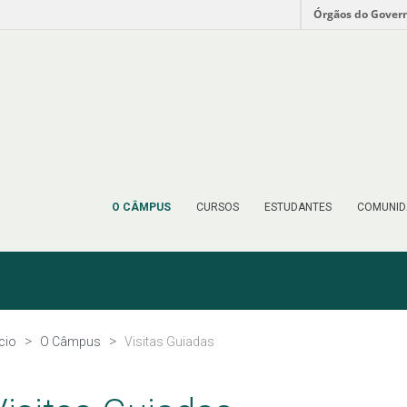
Órgãos do Gover
O CÂMPUS
CURSOS
ESTUDANTES
COMUNID
ício
O Câmpus
Visitas Guiadas