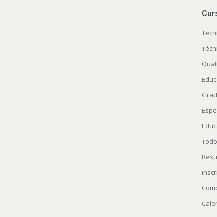
Cur
Técn
Técn
Quali
Educ
Grad
Espe
Educ
Todo
Resu
Insc
Como
Cale