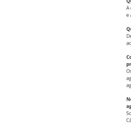
Q
A 
e 
Q
De
ac
C
p
Os
ag
a
N
a
So
Câ