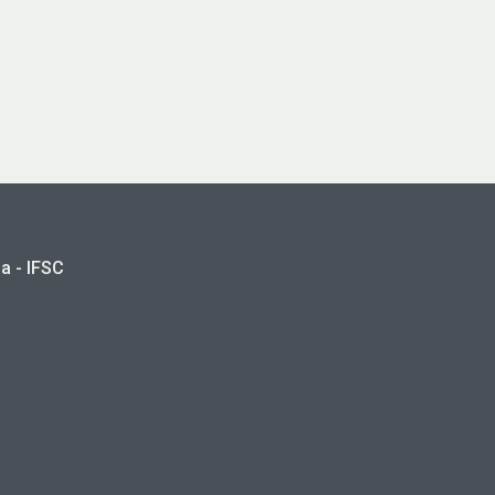
a - IFSC
a.