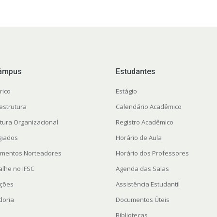
âmpus
Estudantes
rico
Estágio
estrutura
Calendário Acadêmico
utura Organizacional
Registro Acadêmico
giados
Horário de Aula
mentos Norteadores
Horário dos Professores
alhe no IFSC
Agenda das Salas
ações
Assistência Estudantil
doria
Documentos Úteis
Bibliotecas