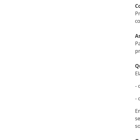
C
Pr
co
A
Pa
pr
Q
El
- 
- 
Em
se
so