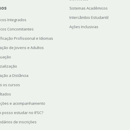
sos
Sistemas Acadêmicos
Intercâmbio Estudantil
icos Integrados
Ações Inclusivas
icos Concomitantes
ficação Profissional e Idiomas
ação de Jovens e Adultos
uação
cialização
ação a Distância
s os cursos
ltados
rições e acompanhamento
 posso estudar no IFSC?
ndários de inscrições