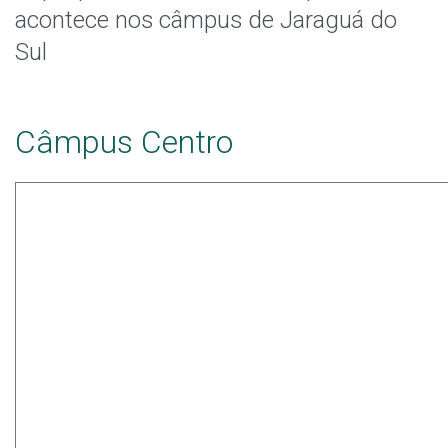
Notícias
acontece nos câmpus de Jaraguá do
Sul
Assessoria de Imprensa
Rádio
Câmpus Centro
Identidade Visual do IFSC
Livros e Periódicos
Links