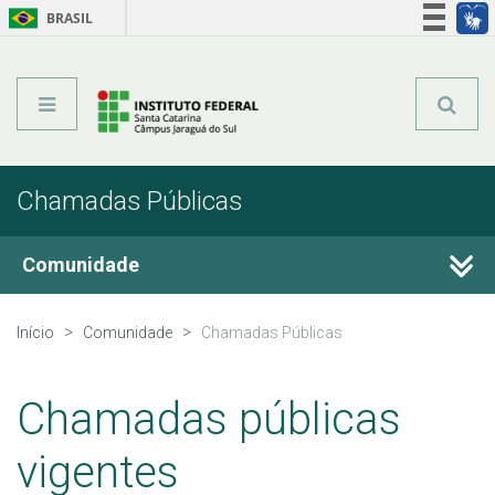
BRASIL
Órgãos do Governo
Acesso à informação
Legislação
Chamadas Públicas
Comunidade
Certificações
Início
Comunidade
Chamadas Públicas
Pesquisa e Inovação
Chamadas públicas
Extensão
vigentes