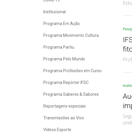
Covid-19
Estu
Institucional
Programa Em Ação
Pesq
Programa Movimento Cultura
IF
Programa Partiu
fit
Prof
Programa Pelo Mundo
Programa Profissões em Curso
Programa Repórter IFSC
Insti
Programa Saberes & Sabores
Au
im
Reportagens especiais
Segu
Transmissões ao Vivo
unid
Vídeos Esporte