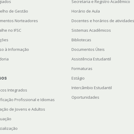
giados
Secretaria e Registro Acadêmico
elho de Gestão
Horário de Aula
mentos Norteadores
Docentes e horários de atividade
alhe no IFSC
Sistemas Acadêmicos
ações
Bibliotecas
so à Informação
Documentos Úteis
doria
Assistência Estudantil
Formaturas
sos
Estágio
Intercâmbio Estudantil
icos Integrados
Oportunidades
ficação Profissional e Idiomas
ação de Jovens e Adultos
uação
cialização