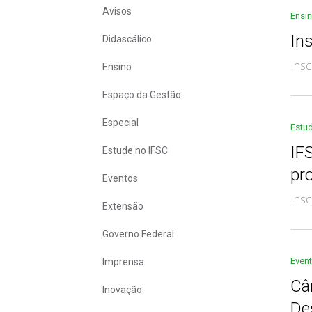
Avisos
Ensi
In
Didascálico
Insc
Ensino
Espaço da Gestão
Especial
Estu
IF
Estude no IFSC
pr
Eventos
Insc
Extensão
Governo Federal
Even
Imprensa
Câ
Inovação
De