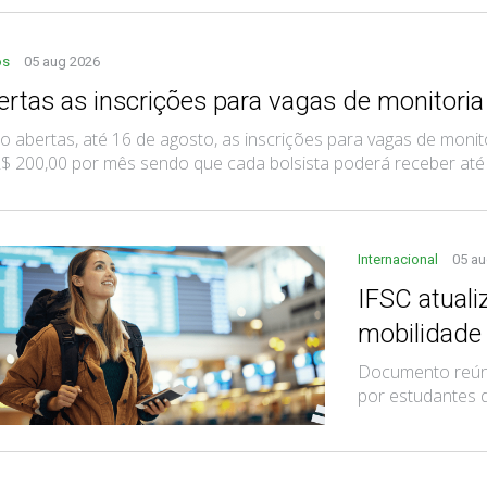
os
05 aug 2026
ertas as inscrições para vagas de monitoria
o abertas, até 16 de agosto, as inscrições para vagas de monito
$ 200,00 por mês sendo que cada bolsista poderá receber até trê
Internacional
05 au
IFSC atual
mobilidade
Documento reúne
por estudantes 