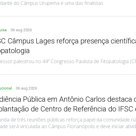
dante do Câmpus Urupema é uma das finalistas
uisa
06 aug 2026
SC Câmpus Lages reforça presença científi
opatologia
essor palestrou no 44º Congresso Paulista de Fitopatologia (C
tucional
06 aug 2026
diência Pública em Antônio Carlos destaca 
plantação de Centro de Referência do IFSC
nda de três reuniões públicas reforça papel da comunidade na 
ade será vinculada ao Câmpus Florianópolis e deve iniciar ati