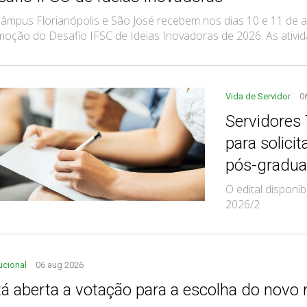
âmpus Florianópolis e São José recebem nos dias 10 e 11 de ag
oção do Desafio IFSC de Ideias Inovadoras de 2026. As ativida
Vida de Servidor
0
Servidores
para solici
pós-gradu
O edital disponi
2026/2
tucional
06 aug 2026
tá aberta a votação para a escolha do novo