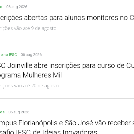
no
06 aug 2026
scrições abertas para alunos monitores no 
rições vão até 9 de agosto
de no IFSC
06 aug 2026
SC Joinville abre inscrições para curso de C
ograma Mulheres Mil
rições vão até 20 de agosto.
tos
06 aug 2026
mpus Florianópolis e São José vão receber
safio IFSC de Ideias Inovadoras