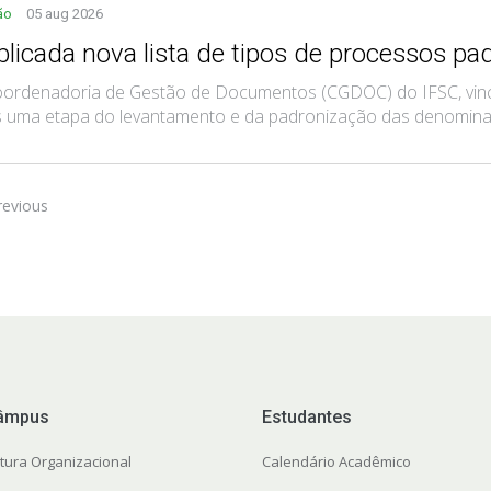
ão
05 aug 2026
blicada nova lista de tipos de processos pa
ordenadoria de Gestão de Documentos (CGDOC) do IFSC, vincul
 uma etapa do levantamento e da padronização das denominaçõ
revious
âmpus
Estudantes
utura Organizacional
Calendário Acadêmico