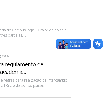
ria do Câmpus Itajaí. O valor da bolsa é
s parcelas, [...]
g 2026
iza regulamento de
 acadêmica
 regras para realização de intercâmbio
do IFSC e de outros países