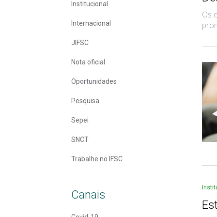
Institucional
Os c
Internacional
prom
JIFSC
Nota oficial
Oportunidades
Pesquisa
Sepei
SNCT
Trabalhe no IFSC
Insti
Canais
Es