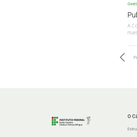
Gest
Pu
A Co
mais
P
O C
Estr