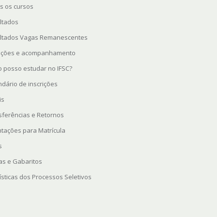
s os cursos
ltados
ltados Vagas Remanescentes
rições e acompanhamento
 posso estudar no IFSC?
ndário de inscrições
is
sferências e Retornos
ntações para Matrícula
s
as e Gabaritos
ísticas dos Processos Seletivos