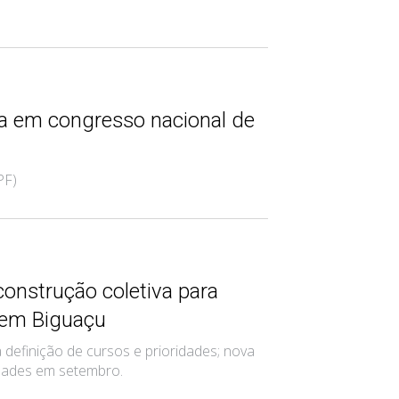
ca em congresso nacional de
PF)
construção coletiva para
 em Biguaçu
definição de cursos e prioridades; nova
vidades em setembro.