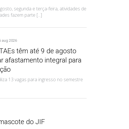
osto, segunda e terça-feira, atividades de
des fazem parte [...]
6 aug 2026
 TAEs têm até 9 de agosto
tar afastamento integral para
ação
biliza 13 vagas para ingresso no semestre
 mascote do JIF