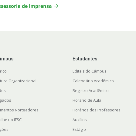
ssessoria de Imprensa
âmpus
Estudantes
rico
Editais do Câmpus
utura Organizacional
Calendário Acadêmico
ções
Registro Acadêmico
giados
Horário de Aula
mentos Norteadores
Horários dos Professores
alhe no IFSC
Auxílios
ações
Estágio