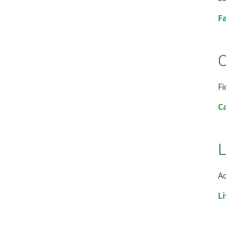
F
C
F
C
L
Ac
Li