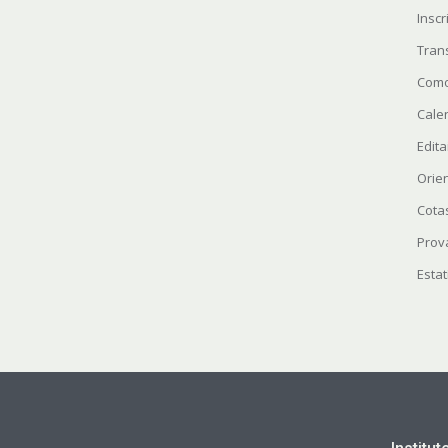
Insc
Tran
Como
Cale
Edita
Orie
Cota
Prov
Estat