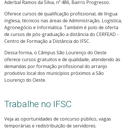
Eleições
Aderbal Ramos da Silva, nº 486, Bairro Progresso.
Oferece cursos de qualificação profissional, de língua
Colegiados
inglesa, técnicos nas áreas de Administração, Logística,
Agronegócio e Informática. Também é polo de oferta
Documentos Norteadores
de cursos de pós-graduação a distância do CERFEAD -
Centro de Formação a Distância do IFSC.
Trabalhe no IFSC
Dessa forma, o Câmpus São Lourenço do Oeste
oferece cursos gratuitos e de qualidade, atendendo às
Licitações
demandas por formação profissional do arranjo
produtivo local dos municípios próximos a São
Acesso à Informação
Lourenço do Oeste.
Ouvidoria
Trabalhe no IFSC
Editais Câmpus
Veja as oportunidades de concurso público, vagas
temporárias e redistribuição de servidores.