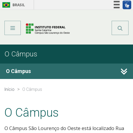
BRASIL
Órgãos do Governo
Acesso à informação
Legislação
O Câmpus
O Câmpus
Histórico
Início
O Câmpus
Estrutura Organizacional
O Câmpus
Relatório de Gestão
O Câmpus São Lourenço do Oeste está localizado Rua