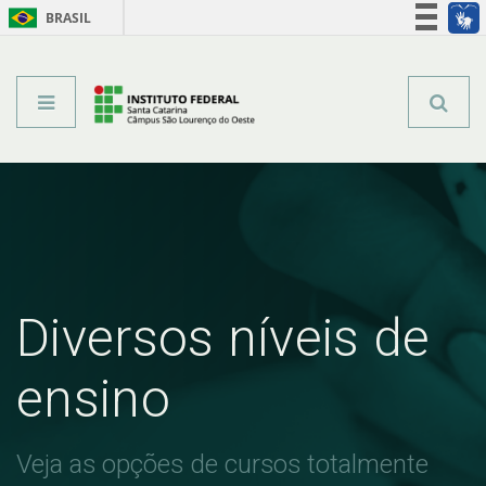
BRASIL
Órgãos do Governo
Acesso à informação
Legislação
Diversos níveis de
ensino
Veja as opções de cursos totalmente