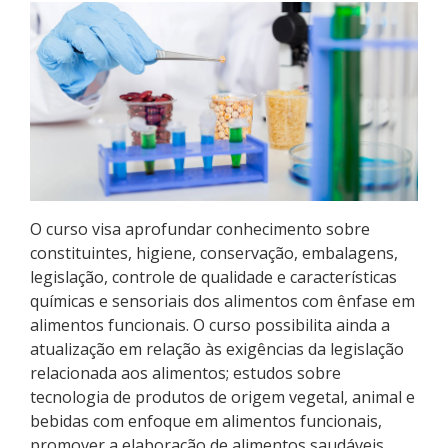
Pós-graduação
Educação a Distância
Educação de Jovens e Adultos
Transferências e retornos
PartiuIF
O curso visa aprofundar conhecimento sobre
constituintes, higiene, conservação, embalagens,
Parcerias
legislação, controle de qualidade e características
químicas e sensoriais dos alimentos com ênfase em
alimentos funcionais. ­­­O curso possibilita ainda a
atualização em relação às exigências da legislação
Processo de Inscrição
relacionada aos alimentos; estudos sobre
tecnologia de produtos de origem vegetal, animal e
Resultados
bebidas com enfoque em alimentos funcionais,
promover a elaboração de alimentos saudáveis