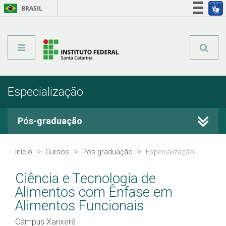
BRASIL
Órgãos do Governo
Acesso à informação
Legislação
Especialização
Pós-graduação
Cursos Técnicos
Início
Cursos
Pós-graduação
Especialização
Graduação
Ciência e Tecnologia de
Alimentos com Ênfase em
Qualificação Profissional
Alimentos Funcionais
Câmpus Xanxerê