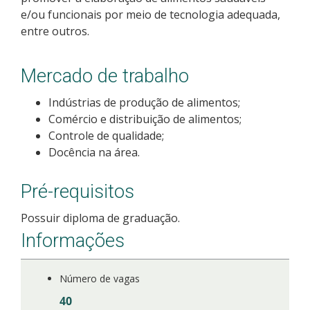
e/ou funcionais por meio de tecnologia adequada,
Como posso estudar no IFSC?
entre outros.
Calendário de inscrições
Mercado de trabalho
Processos Seletivos
Indústrias de produção de alimentos;
Comércio e distribuição de alimentos;
Cotas
Controle de qualidade;
Docência na área.
Orientações para comprovação de cotas
Pré-requisitos
Inscrições e acompanhamento
Possuir diploma de graduação.
Orientações para Matrícula
Informações
Estatísticas dos Processos Seletivos
Número de vagas
40
Cadastro de interesse