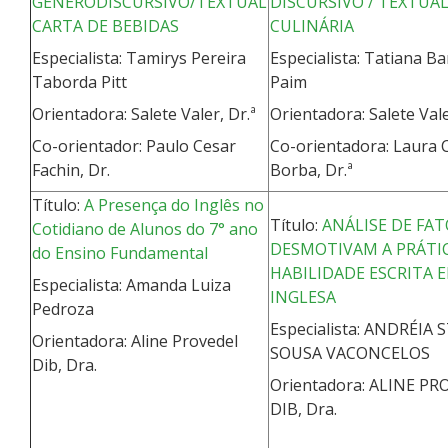
GÊNERODISCURSIVO/TEXTUAL
DISCURSIVO / TEXTUAL
CARTA DE BEBIDAS
CULINÁRIA
Especialista: Tamirys Pereira
Especialista: Tatiana B
Taborda Pitt
Paim
Orientadora: Salete Valer, Dr.ª
Orientadora: Salete Val
Co-orientador: Paulo Cesar
Co-orientadora: Laura
Fachin, Dr.
Borba, Dr.ª
Título:
A Presença do Inglês no
Título:
ANÁLISE DE FA
Cotidiano de Alunos do 7° ano
DESMOTIVAM A PRÁTI
do Ensino Fundamental
HABILIDADE ESCRITA 
Especialista: Amanda Luiza
INGLESA
Pedroza
Especialista: ANDRÉIA
Orientadora: Aline Provedel
SOUSA VACONCELOS
Dib, Dra.
Orientadora: ALINE P
DIB, Dra.