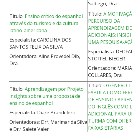
Salbego, Dra.
Título:
A MOTIVAÇ
Título:
Ensino crítico do espanhol
PERCURSO DA
através do turismo e da cultura
APRENDIZAGEM DE
latino-americana
ADICIONAIS: INSIG
Especialista: CAROLINA DOS
UMA PESQUISA-AÇ
SANTOS FELIX DA SILVA
Especialista: DEOF
Orientadora: Aline Provedel Dib,
STOFFEL BIEGER
Dra.
Orientadora: MARI
COLLARES, Dra.
Título:
O GÊNERO T
Título:
Aprendizagem por Projeto:
FÁBULA COMO FE
insights sobre uma proposta de
DE ENSINO / APR
ensino de espanhol
DO INGLÊS COMO 
Especialista: Diare Brandelero
ADICIONAL PARA 
TURMA COM DIFER
Orientadoras: Drª. Marimar da Silva
FAIXAS ETÁRIAS
e Dr.ª Salete Valer