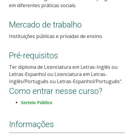
em diferentes práticas sociais.
Como posso estudar no IFSC?
Calendário de inscrições
Mercado de trabalho
Instituições públicas e privadas de ensino.
Processos Seletivos
Pré-requisitos
Cotas
Ter diploma de Licenciatura em Letras-Inglês ou
Orientações para comprovação de cotas
Letras-Espanhol ou Licenciatura em Letras-
Inglês/Português ou Letras-Espanhol/Português".
Inscrições e acompanhamento
Como entrar nesse curso?
Orientações para Matrícula
Sorteio Público
Estatísticas dos Processos Seletivos
Informações
Cadastro de interesse