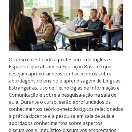
Pós-graduação
Educação a Distância
Educação de Jovens e Adultos
Transferências e retornos
O curso é destinado a professores de Inglês e
PartiuIF
Espanhol que atuam na Educação Básica e que
desejam aprimorar seus conhecimentos sobre
Parcerias
abordagens de ensino e aprendizagem de Línguas
Estrangeiras, uso de Tecnologias de Informação e
Comunicação e sobre a pesquisa-ação na sala de
aula. Durante o curso, serão aprofundados os
Processo de Inscrição
conhecimentos teórico-metodológicos relacionados
à prática docente e à pesquisa em sala de aula e
Resultados
abordados conhecimentos sobre aspectos
discursivos e linguístico-discursivos empregados