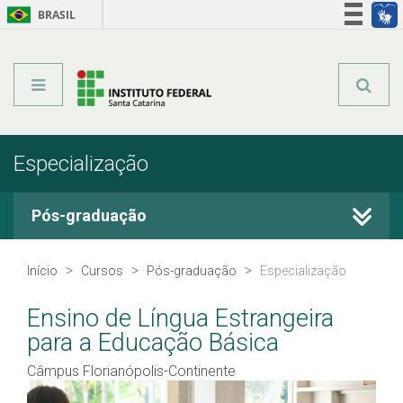
BRASIL
Órgãos do Governo
Acesso à informação
Legislação
Especialização
Pós-graduação
Cursos Técnicos
Início
Cursos
Pós-graduação
Especialização
Graduação
Ensino de Língua Estrangeira
para a Educação Básica
Qualificação Profissional
Câmpus Florianópolis-Continente