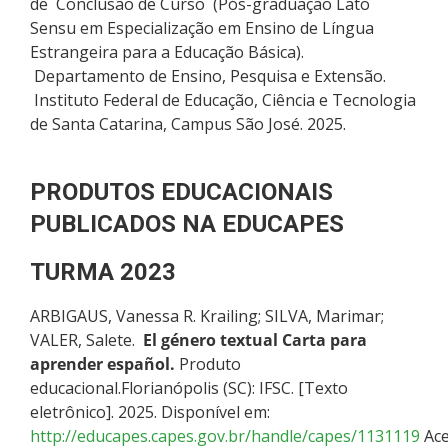
de Conclusão de Curso (Pós-graduação Lato
Sensu em Especialização em Ensino de Língua
Estrangeira para a Educação Básica).
Departamento de Ensino, Pesquisa e Extensão.
Instituto Federal de Educação, Ciência e Tecnologia
de Santa Catarina, Campus São José. 2025.
PRODUTOS EDUCACIONAIS
PUBLICADOS NA EDUCAPES
TURMA 2023
ARBIGAUS, Vanessa R. Krailing; SILVA, Marimar;
VALER, Salete.
El género textual Carta para
aprender español.
Produto
educacional.Florianópolis (SC): IFSC. [Texto
eletrônico]. 2025. Disponível em:
http://educapes.capes.gov.br/handle/capes/1131119
Ace