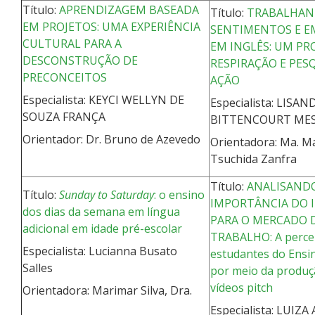
Título:
APRENDIZAGEM BASEADA
Título:
TRABALHA
EM PROJETOS: UMA EXPERIÊNCIA
SENTIMENTOS E 
CULTURAL PARA A
EM INGLÊS: UM PR
DESCONSTRUÇÃO DE
RESPIRAÇÃO E PES
PRECONCEITOS
AÇÃO
Especialista: KEYCI WELLYN DE
Especialista: LISAN
SOUZA FRANÇA
BITTENCOURT ME
Orientador: Dr. Bruno de Azevedo
Orientadora: Ma. M
Tsuchida Zanfra
Título:
ANALISAND
Título:
Sunday to Saturday
: o ensino
IMPORTÂNCIA DO 
dos dias da semana em língua
PARA O MERCADO 
adicional em idade pré-escolar
TRABALHO: A perce
Especialista: Lucianna Busato
estudantes do Ensi
Salles
por meio da produç
vídeos pitch
Orientadora: Marimar Silva, Dra.
Especialista: LUIZ