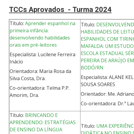
TCCs Aprovados -
Turma 2024
Título:
Aprender espanhol na
Título:
DESENVOLVEN
primeira infância:
HABILIDADES DE LEIT
desenvolvendo habilidades
ESPANHOL COM TIRIN
orais em pré-leitores
MAFALDA: UM ESTUDO
ESCOLA ESTADUAL SÉ
Especialista: Lucilene Ferreira
PEREIRA DE ARAÚJO E
Inácio
BODÓ/RN
Orientadora: Maria Rosa da
Especialista: ALANE KE
Silva Costa, Dra.
SOUSA SOARES
Co-orientadora: Telma P.P.
Orientador: Me. Adria
Amorim, Dra.
Co-orientadora: Dr.ª L
Título:
BRINCANDO E
APRENDENDO: ESTRATÉGIAS
Título:
UMA EXPERIÊNC
DE ENSINO DA LÍNGUA
DIDÁTICA NO ENSINO 