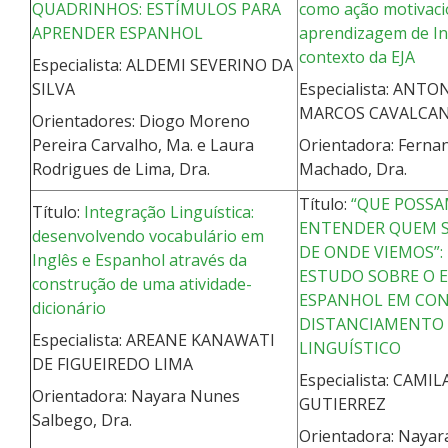
QUADRINHOS: ESTÍMULOS PARA
como ação motivaci
APRENDER ESPANHOL
aprendizagem de In
contexto da EJA
Especialista: ALDEMI SEVERINO DA
SILVA
Especialista: ANTO
MARCOS CAVALCA
Orientadores: Diogo Moreno
Pereira Carvalho, Ma. e Laura
Orientadora: Fern
Rodrigues de Lima, Dra.
Machado, Dra.
Título:
“QUE POSS
Título:
Integração Linguística:
ENTENDER QUEM 
desenvolvendo vocabulário em
DE ONDE VIEMOS”:
Inglês e Espanhol através da
ESTUDO SOBRE O 
construção de uma atividade-
ESPANHOL EM CON
dicionário
DISTANCIAMENTO
Especialista: AREANE KANAWATI
LINGUÍSTICO
DE FIGUEIREDO LIMA
Especialista: CAMI
Orientadora: Nayara Nunes
GUTIERREZ
Salbego, Dra.
Orientadora: Naya