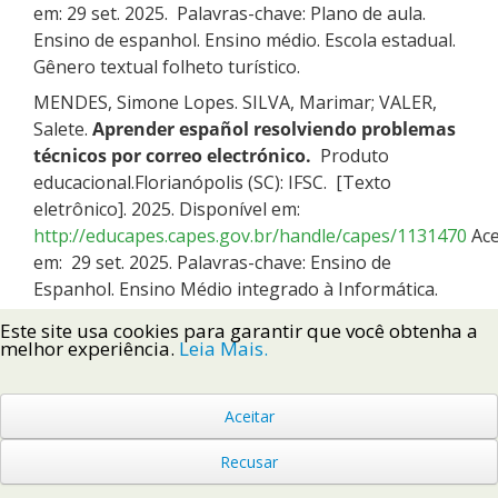
em: 29 set. 2025. Palavras-chave: Plano de aula.
Ensino de espanhol. Ensino médio. Escola estadual.
Gênero textual folheto turístico.
MENDES, Simone Lopes. SILVA, Marimar; VALER,
Salete.
Aprender español resolviendo problemas
técnicos por correo electrónico.
Produto
educacional.Florianópolis (SC): IFSC. [Texto
eletrônico]. 2025. Disponível em:
http://educapes.capes.gov.br/handle/capes/1131470
Ace
em: 29 set. 2025. Palavras-chave: Ensino de
Espanhol. Ensino Médio integrado à Informática.
Aprendizagem por tarefas. Percepção.
Este site usa cookies para garantir que você obtenha a
melhor experiência.
Leia Mais.
PAIM, Tatiana Barbosa; VALER, Salete; BORBA,
Laura Campos de.
¿Qué tal aprender español
cocinando?.
Produto educacional. Florianópolis
Aceitar
(SC): IFSC. [Texto eletrônico]. 2025. Disponível em:
http://educapes.capes.gov.br/handle/capes/1131460
Ace
Recusar
em: 9 set. 2025. Palavras-chave: Língua espanhola.