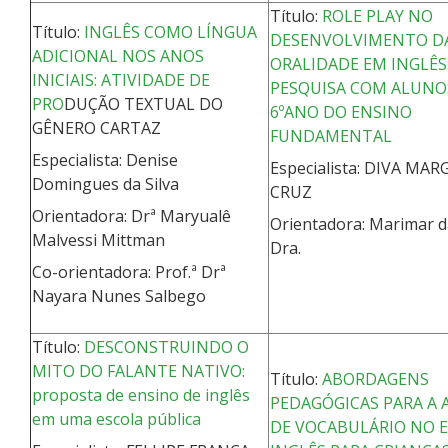
Título:
ROLE PLAY NO
Título:
INGLÊS COMO LÍNGUA
DESENVOLVIMENTO D
ADICIONAL NOS ANOS
ORALIDADE EM INGLÊS
INICIAIS: ATIVIDADE DE
PESQUISA COM ALUNO
PRO
DUÇÃO TEXTUAL DO
6ºANO DO ENSINO
GÊNERO CARTAZ
FUNDAMENTAL
Especialista: Denise
Especialista: DIVA MA
Domingues da Silva
CRUZ
Orientadora: Drª Maryualê
Orientadora: Marimar da
Malvessi Mittman
Dra.
Co-orientadora: Prof.ª Drª
Nayara Nunes Salbego
Título:
DESCONSTRUINDO O
MITO DO FALANTE NATIVO:
Título:
ABORDAGENS
proposta de ensino de inglês
PEDAGÓGICAS PARA A 
em uma escola pública
DE VOCABULÁRIO NO 