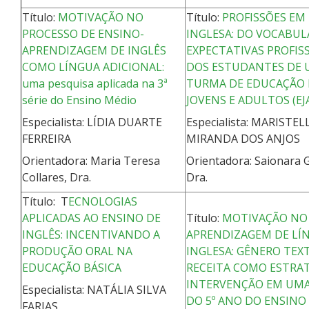
Título:
MOTIVAÇÃO NO
Título:
PROFISSÕES EM
PROCESSO DE ENSINO-
INGLESA: DO VOCABUL
APRENDIZAGEM DE INGLÊS
EXPECTATIVAS PROFIS
COMO LÍNGUA ADICIONAL:
DOS ESTUDANTES DE
uma pesquisa aplicada na 3ª
TURMA DE EDUCAÇÃO 
série do Ensino Médio
JOVENS E ADULTOS (EJ
Especialista: LÍDIA DUARTE
Especialista: MARISTEL
FERREIRA
MIRANDA DOS ANJOS
Orientadora: Maria Teresa
Orientadora: Saionara 
Collares, Dra.
Dra.
Título: T
ECNOLOGIAS
APLICADAS AO ENSINO DE
Título:
MOTIVAÇÃO NO 
INGLÊS: INCENTIVANDO A
APRENDIZAGEM DE LÍ
PRODUÇÃO ORAL NA
INGLESA: GÊNERO TEX
EDUCAÇÃO BÁSICA
RECEITA COMO ESTRAT
INTERVENÇÃO EM UM
Especialista: NATÁLIA SILVA
DO 5º ANO DO ENSINO
FARIAS