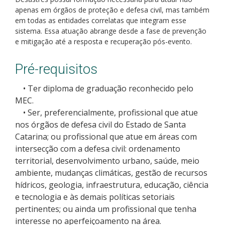
apenas em órgãos de proteção e defesa civil, mas também
Como posso estudar no IFSC?
em todas as entidades correlatas que integram esse
sistema. Essa atuação abrange desde a fase de prevenção
Calendário de inscrições
e mitigação até a resposta e recuperação pós-evento.
Processos Seletivos
Pré-requisitos
• Ter diploma de graduação reconhecido pelo
Cotas
MEC.
• Ser, preferencialmente, profissional que atue
Orientações para comprovação de cotas
nos órgãos de defesa civil do Estado de Santa
Catarina; ou profissional que atue em áreas com
Inscrições e acompanhamento
intersecção com a defesa civil: ordenamento
territorial, desenvolvimento urbano, saúde, meio
Orientações para Matrícula
ambiente, mudanças climáticas, gestão de recursos
hídricos, geologia, infraestrutura, educação, ciência
e tecnologia e às demais políticas setoriais
Estatísticas dos Processos Seletivos
pertinentes; ou ainda um profissional que tenha
interesse no aperfeiçoamento na área.
Cadastro de interesse