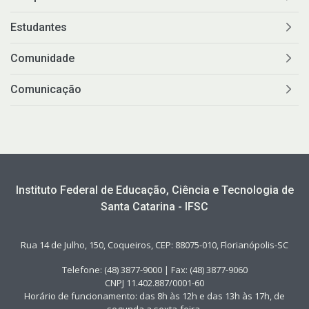
Estudantes
Comunidade
Comunicação
Instituto Federal de Educação, Ciência e Tecnologia de
Santa Catarina - IFSC
Rua 14 de Julho, 150, Coqueiros, CEP: 88075-010, Florianópolis-SC
Telefone: (48) 3877-9000 | Fax: (48) 3877-9060
CNPJ 11.402.887/0001-60
Horário de funcionamento: das 8h às 12h e das 13h às 17h, de
segunda a sexta-feira.