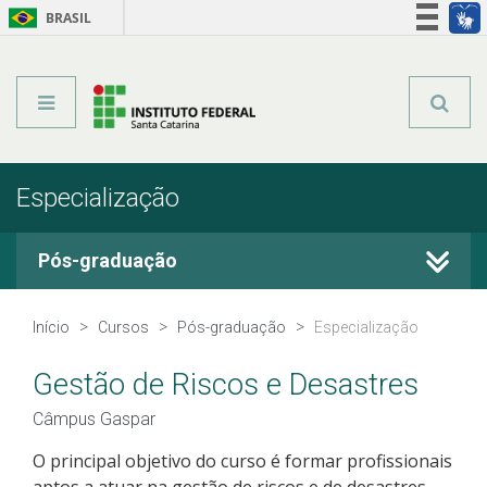
BRASIL
Órgãos do Governo
Acesso à informação
Legislação
Especialização
Pós-graduação
Cursos Técnicos
Início
Cursos
Pós-graduação
Especialização
Graduação
Gestão de Riscos e Desastres
Câmpus Gaspar
Qualificação Profissional
O principal objetivo do curso é formar profissionais
aptos a atuar na gestão de riscos e de desastres,