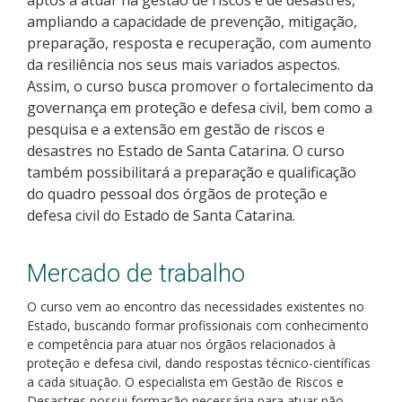
Pós-graduação
ampliando a capacidade de prevenção, mitigação,
preparação, resposta e recuperação, com aumento
Educação a Distância
da resiliência nos seus mais variados aspectos.
Assim, o curso busca promover o fortalecimento da
Educação de Jovens e Adultos
governança em proteção e defesa civil, bem como a
pesquisa e a extensão em gestão de riscos e
Transferências e retornos
desastres no Estado de Santa Catarina. O curso
também possibilitará a preparação e qualificação
do quadro pessoal dos órgãos de proteção e
PartiuIF
defesa civil do Estado de Santa Catarina.
Parcerias
Mercado de trabalho
O curso vem ao encontro das necessidades existentes no
Processo de Inscrição
Estado, buscando formar profissionais com conhecimento
e competência para atuar nos órgãos relacionados à
proteção e defesa civil, dando respostas técnico-científicas
Resultados
a cada situação. O especialista em Gestão de Riscos e
Desastres possui formação necessária para atuar não