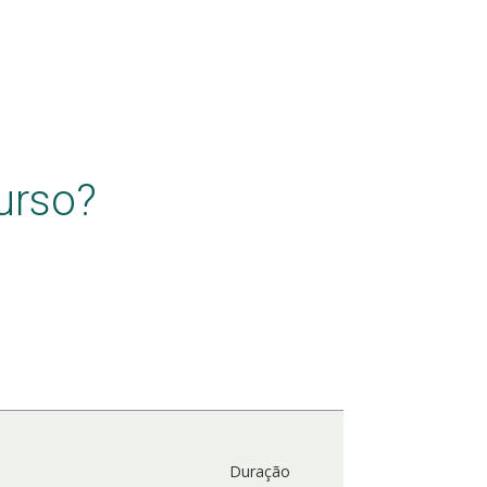
urso?
Duração