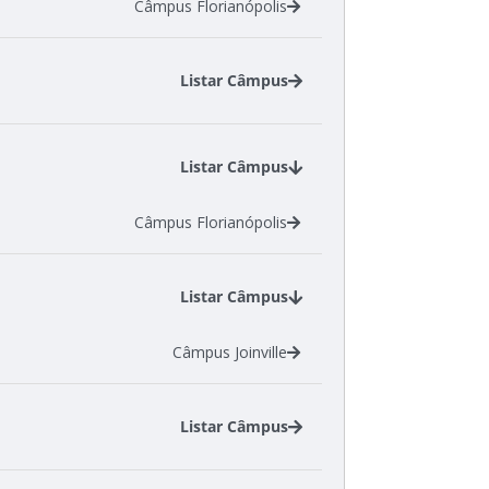
Câmpus Florianópolis
Listar Câmpus
Câmpus Araranguá
Câmpus Gaspar
Listar Câmpus
Câmpus Jaraguá do Sul - Centro
Câmpus Florianópolis
Listar Câmpus
Câmpus Joinville
Listar Câmpus
Câmpus Criciúma