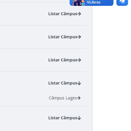
Listar Câmpus
Câmpus Canoinhas
Câmpus São Miguel do Oeste
Listar Câmpus
Câmpus Canoinhas
Câmpus São Miguel do Oeste
Listar Câmpus
Câmpus Canoinhas
Câmpus Gaspar
Listar Câmpus
Câmpus São José
Câmpus Tubarão
Câmpus Lages
Câmpus Xanxerê
Listar Câmpus