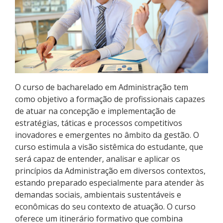
Pós-graduação
Educação a Distância
Educação de Jovens e Adultos
Transferências e retornos
O curso de bacharelado em Administração tem
como objetivo a formação de profissionais capazes
PartiuIF
de atuar na concepção e implementação de
estratégias, táticas e processos competitivos
Parcerias
inovadores e emergentes no âmbito da gestão. O
curso estimula a visão sistêmica do estudante, que
será capaz de entender, analisar e aplicar os
princípios da Administração em diversos contextos,
Processo de Inscrição
estando preparado especialmente para atender às
demandas sociais, ambientais sustentáveis e
econômicas do seu contexto de atuação. O curso
Resultados
oferece um itinerário formativo que combina