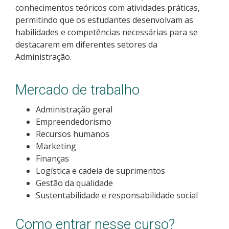
conhecimentos teóricos com atividades práticas,
Como posso estudar no IFSC?
permitindo que os estudantes desenvolvam as
habilidades e competências necessárias para se
Calendário de inscrições
destacarem em diferentes setores da
Administração.
Processos Seletivos
Mercado de trabalho
Cotas
Administração geral
Orientações para comprovação de cotas
Empreendedorismo
Recursos humanos
Marketing
Inscrições e acompanhamento
Finanças
Logística e cadeia de suprimentos
Orientações para Matrícula
Gestão da qualidade
Sustentabilidade e responsabilidade social
Estatísticas dos Processos Seletivos
Como entrar nesse curso?
Cadastro de interesse