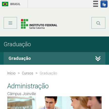
BRASIL
Órgãos do Governo
Acesso à informação
Legislação
Graduação
Graduação
Cursos Técnicos
Início
Cursos
Graduação
Graduação
Administração
Câmpus Joinville
Qualificação Profissional