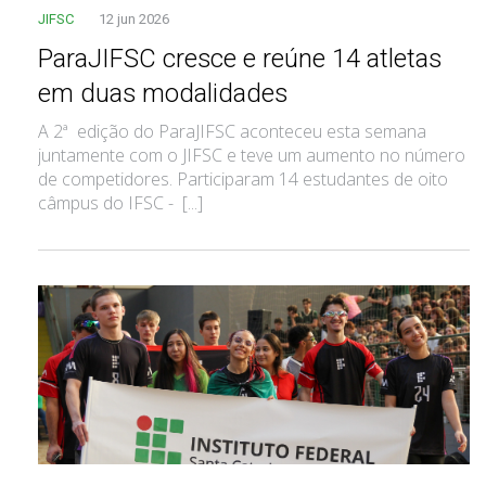
JIFSC
12 jun 2026
ParaJIFSC cresce e reúne 14 atletas
em duas modalidades
A 2ª edição do ParaJIFSC aconteceu esta semana
juntamente com o JIFSC e teve um aumento no número
de competidores. Participaram 14 estudantes de oito
câmpus do IFSC - [...]