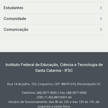
Estudantes
Comunidade
Comunicação
Instituto Federal de Educação, Ciência e Tecnologia de
Santa Catarina - IFSC
Rua 14 de Julho, 150, Coqueiros, CEP: 88075-010, Florianópolis-SC
Telefone: (48) 3877-9000 | Fax: (48) 3877-9060
CNPJ 11.402.887/0001-60
Horário de funcionamento: das 8h às 12h e das 13h às 17h, de
segunda a sexta-feira.