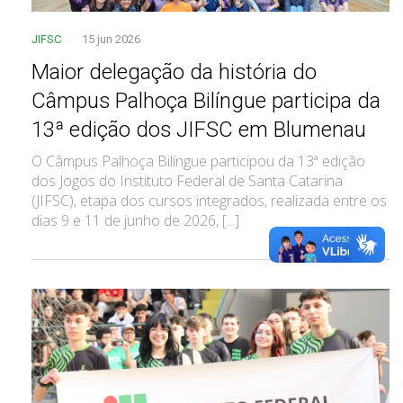
JIFSC
15 jun 2026
Maior delegação da história do
Câmpus Palhoça Bilíngue participa da
13ª edição dos JIFSC em Blumenau
O Câmpus Palhoça Bilíngue participou da 13ª edição
dos Jogos do Instituto Federal de Santa Catarina
(JIFSC), etapa dos cursos integrados, realizada entre os
dias 9 e 11 de junho de 2026, [...]