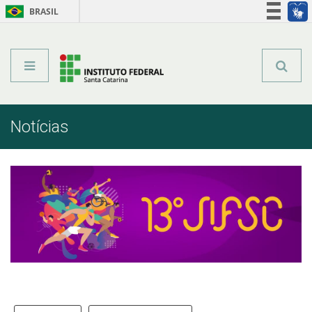
BRASIL
Órgãos do Governo
Acesso à informação
Legislação
Notícias