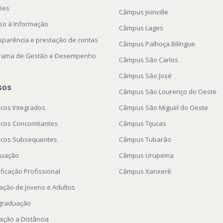
ções
Câmpus Joinville
so à Informação
Câmpus Lages
sparência e prestação de contas
Câmpus Palhoça Bilíngue
rama de Gestão e Desempenho
Câmpus São Carlos
Câmpus São José
sos
Câmpus São Lourenço do Oeste
icos Integrados
Câmpus São Miguel do Oeste
icos Concomitantes
Câmpus Tijucas
icos Subsequentes
Câmpus Tubarão
uação
Câmpus Urupema
ficação Profissional
Câmpus Xanxerê
ação de Jovens e Adultos
graduação
ação a Distância