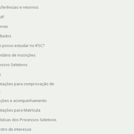
sferências e retornos
uIF
erias
ltados
 posso estudar no IFSC?
ndário de inscrições
essos Seletivos
s
ntações para comprovação de
s
rições e acompanhamento
ntações para Matrícula
ísticas dos Processos Seletivos
stro de interesse