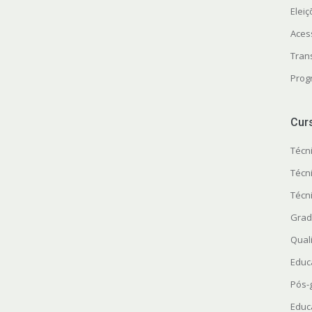
Elei
Aces
Tran
Prog
Cur
Técn
Técn
Técn
Grad
Quali
Educ
Pós-
Educ