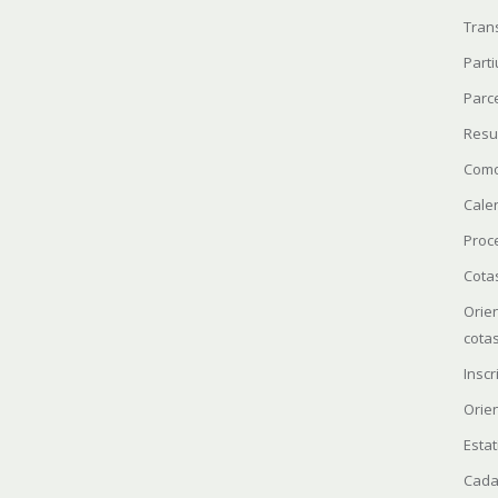
Tran
Parti
Parc
Resu
Como
Cale
Proc
Cota
Orie
cota
Insc
Orie
Estat
Cada