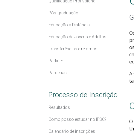
Qualificação Profissional
Pós-graduação
G
Educação a Distância
Os
Educação de Jovens e Adultos
pr
os
Transferências e retornos
ch
PartiuIF
ed
Parcerias
A 
t
Processo de Inscrição
C
Resultados
Como posso estudar no IFSC?
O 
Un
Calendário de inscrições