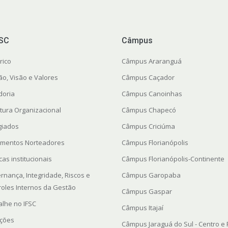
FSC
Câmpus
rico
Câmpus Araranguá
ão, Visão e Valores
Câmpus Caçador
doria
Câmpus Canoinhas
utura Organizacional
Câmpus Chapecó
giados
Câmpus Criciúma
mentos Norteadores
Câmpus Florianópolis
icas institucionais
Câmpus Florianópolis-Continente
rnança, Integridade, Riscos e
Câmpus Garopaba
roles Internos da Gestão
Câmpus Gaspar
alhe no IFSC
Câmpus Itajaí
ações
Câmpus Jaraguá do Sul - Centro e