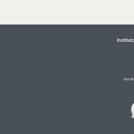
Institu
Horár