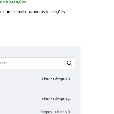
de inscrições
.
er um e-mail quando as inscrições
Listar Câmpus
Câmpus Araranguá
Câmpus Jaraguá do Sul - Centro
Listar Câmpus
Câmpus Tubarão