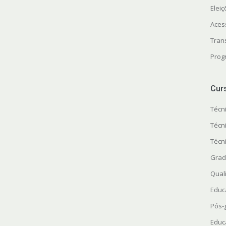
Elei
Aces
Tran
Prog
Cur
Técn
Técn
Técn
Grad
Quali
Educ
Pós-
Educ