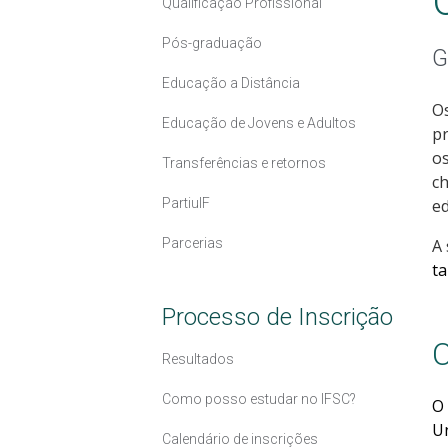
Qualificação Profissional
Pós-graduação
G
Educação a Distância
Os
Educação de Jovens e Adultos
pr
os
Transferências e retornos
ch
PartiuIF
ed
Parcerias
A 
t
Processo de Inscrição
C
Resultados
Como posso estudar no IFSC?
O 
Un
Calendário de inscrições