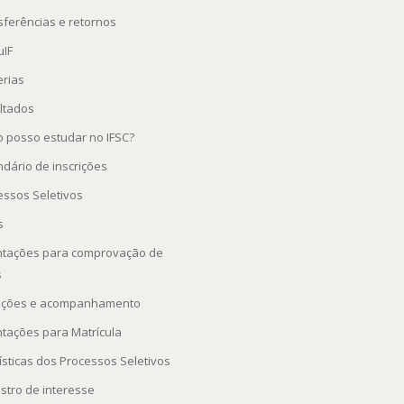
sferências e retornos
uIF
erias
ltados
 posso estudar no IFSC?
ndário de inscrições
essos Seletivos
s
ntações para comprovação de
s
rições e acompanhamento
ntações para Matrícula
ísticas dos Processos Seletivos
stro de interesse