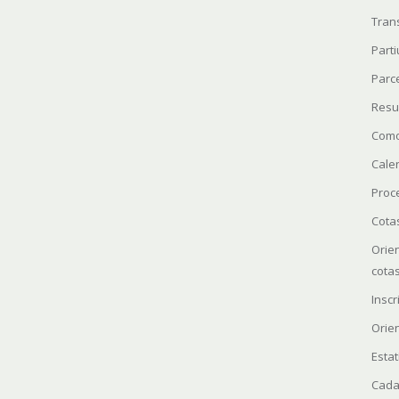
Tran
Parti
Parc
Resu
Como
Cale
Proc
Cota
Orie
cota
Insc
Orie
Estat
Cada