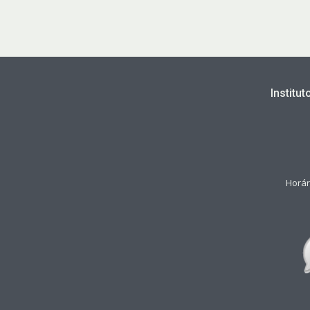
Institu
Horár