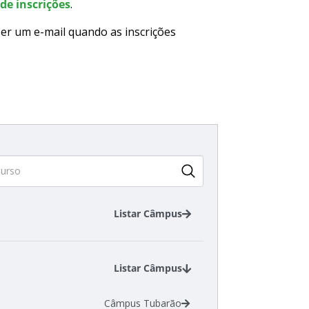
de inscrições
.
er um e-mail quando as inscrições
Listar Câmpus
Câmpus Araranguá
Câmpus Jaraguá do Sul - Centro
Listar Câmpus
Câmpus Tubarão