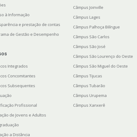
ções
Câmpus Joinville
so à Informação
Câmpus Lages
sparência e prestação de contas
Câmpus Palhoça Bilíngue
rama de Gestão e Desempenho
Câmpus São Carlos
Câmpus São José
sos
Câmpus São Lourenço do Oeste
icos Integrados
Câmpus São Miguel do Oeste
icos Concomitantes
Câmpus Tijucas
icos Subsequentes
Câmpus Tubarão
uação
Câmpus Urupema
ficação Profissional
Câmpus Xanxerê
ação de Jovens e Adultos
graduação
ação a Distância