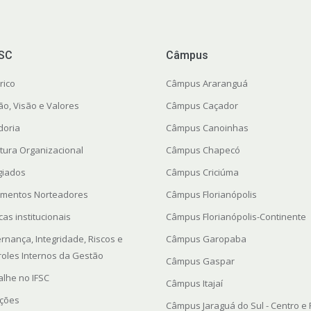
FSC
Câmpus
rico
Câmpus Araranguá
ão, Visão e Valores
Câmpus Caçador
doria
Câmpus Canoinhas
utura Organizacional
Câmpus Chapecó
giados
Câmpus Criciúma
mentos Norteadores
Câmpus Florianópolis
icas institucionais
Câmpus Florianópolis-Continente
rnança, Integridade, Riscos e
Câmpus Garopaba
roles Internos da Gestão
Câmpus Gaspar
alhe no IFSC
Câmpus Itajaí
ações
Câmpus Jaraguá do Sul - Centro e