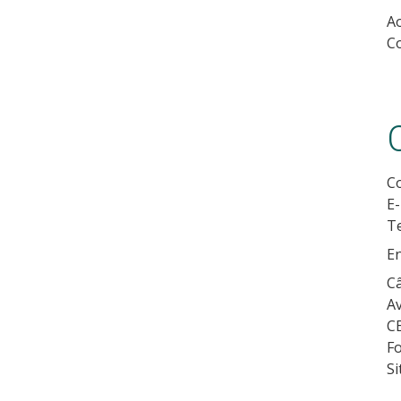
Ao
Co
C
E-
Te
E
Câ
Av
C
Fo
Si