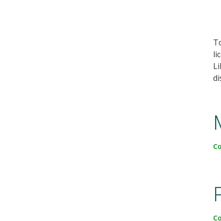
To
li
Li
di
Co
Co