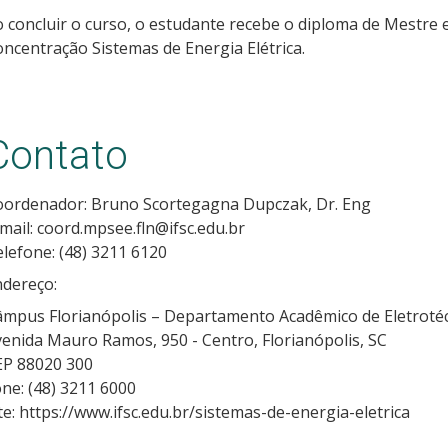
 concluir o curso, o estudante recebe o diploma de Mestre 
ncentração Sistemas de Energia Elétrica.
Contato
oordenador: Bruno Scortegagna Dupczak, Dr. Eng
mail: coord.mpsee.fln@ifsc.edu.br
lefone: (48) 3211 6120
ndereço:
mpus Florianópolis – Departamento Acadêmico de Eletrotéc
enida Mauro Ramos, 950 - Centro, Florianópolis, SC
EP 88020 300
ne: (48) 3211 6000
te: https://www.ifsc.edu.br/sistemas-de-energia-eletrica