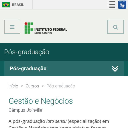
BRASIL
Órgãos do Governo
Acesso à informação
Legislação
Pós-graduação
Pós-graduação
Cursos Técnicos
Início
Cursos
Pós-graduação
Graduação
Gestão e Negócios
Câmpus Joinville
Qualificação Profissional
A pós-graduação
lato sensu
(especialização) em
Gestão e Negócios tem como objetivo formar