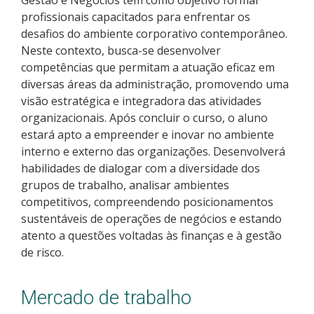
Pós-graduação
profissionais capacitados para enfrentar os
desafios do ambiente corporativo contemporâneo.
Educação a Distância
Neste contexto, busca-se desenvolver
competências que permitam a atuação eficaz em
Educação de Jovens e Adultos
diversas áreas da administração, promovendo uma
visão estratégica e integradora das atividades
Transferências e retornos
organizacionais. Após concluir o curso, o aluno
estará apto a empreender e inovar no ambiente
interno e externo das organizações. Desenvolverá
PartiuIF
habilidades de dialogar com a diversidade dos
grupos de trabalho, analisar ambientes
Parcerias
competitivos, compreendendo posicionamentos
sustentáveis de operações de negócios e estando
atento a questões voltadas às finanças e à gestão
Processo de Inscrição
de risco.
Resultados
Mercado de trabalho