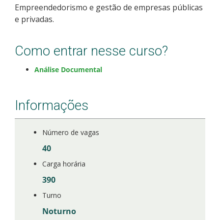
Empreendedorismo e gestão de empresas públicas
Como posso estudar no IFSC?
e privadas.
Calendário de inscrições
Como entrar nesse curso?
Processos Seletivos
Análise Documental
Cotas
Informações
Orientações para comprovação de cotas
Número de vagas
Inscrições e acompanhamento
40
Carga horária
Orientações para Matrícula
390
Estatísticas dos Processos Seletivos
Turno
Noturno
Cadastro de interesse