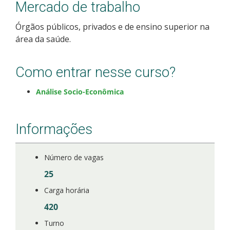
Mercado de trabalho
Como posso estudar no IFSC?
Órgãos públicos, privados e de ensino superior na
área da saúde.
Calendário de inscrições
Processos Seletivos
Como entrar nesse curso?
Análise Socio-Econômica
Cotas
Orientações para comprovação de cotas
Informações
Inscrições e acompanhamento
Número de vagas
25
Orientações para Matrícula
Carga horária
Estatísticas dos Processos Seletivos
420
Turno
Cadastro de interesse