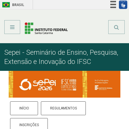
BRASIL
Órgãos do Governo
Acesso à informação
Legislação
Sepei - Seminário de Ensino, Pesquisa,
Extensão e Inovação do IFSC
INÍCIO
REGULAMENTOS
INSCRIÇÕES