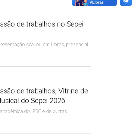
ssão de trabalhos no Sepei
resentação oral ou em Libras, presencial
são de trabalhos, Vitrine de
Musical do Sepei 2026
acadêmica do IFSC e de outras