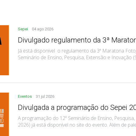
Sepei
04 ago 2026
Divulgado regulamento da 3ª Maraton
Já está disponivel o regulamento da 3ª Maratona Fot
Seminário de Ensino, Pesquisa, Extensão e Inovação (Se
Eventos
31 jul 2026
Divulgada a programação do Sepei 2
A programação do 12º Seminário de Ensino, Pesquisa,
2026) já está disponível no site do evento. Além de pale