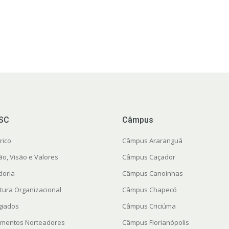
FSC
Câmpus
rico
Câmpus Araranguá
ão, Visão e Valores
Câmpus Caçador
doria
Câmpus Canoinhas
utura Organizacional
Câmpus Chapecó
giados
Câmpus Criciúma
mentos Norteadores
Câmpus Florianópolis