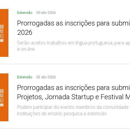
Extensão
09 abr 2026
Prorrogadas as inscrições para submi
2026
Serão aceitos trabalhos em língua portuguesa, para ap
e on-line
Extensão
02 abr 2026
Prorrogadas as inscrições para submis
Projetos, Jornada Startup e Festival 
Podem participar do evento membros da comunidade 
instituições de ensino, pesquisa e extensão