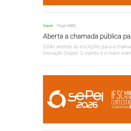
Sepei
15 jun 2026
Aberta a chamada pública pa
Estão abertas as inscrições para a chamad
Inovação (Sepei). O evento é o maior evento