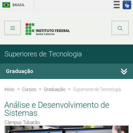
BRASIL
Órgãos do Governo
Acesso à informação
Legislação
Superiores de Tecnologia
Graduação
Cursos Técnicos
Início
Cursos
Graduação
Superiores de Tecnologia
Graduação
Análise e Desenvolvimento de
Sistemas
Qualificação Profissional
Câmpus Tubarão