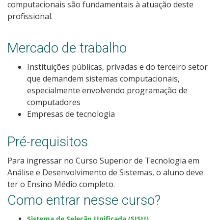
computacionais são fundamentais à atuação deste
Como posso estudar no IFSC?
profissional.
Calendário de inscrições
Mercado de trabalho
Processos Seletivos
Instituições públicas, privadas e do terceiro setor
que demandem sistemas computacionais,
Cotas
especialmente envolvendo programação de
computadores
Empresas de tecnologia
Orientações para comprovação de cotas
Pré-requisitos
Inscrições e acompanhamento
Para ingressar no Curso Superior de Tecnologia em
Orientações para Matrícula
Análise e Desenvolvimento de Sistemas, o aluno deve
ter o Ensino Médio completo.
Estatísticas dos Processos Seletivos
Como entrar nesse curso?
Cadastro de interesse
Sistema de Seleção Unificada (SISU)