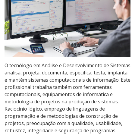
Pós-graduação
Educação a Distância
Educação de Jovens e Adultos
Transferências e retornos
PartiuIF
O tecnólogo em Análise e Desenvolvimento de Sistemas
analisa, projeta, documenta, especifica, testa, implanta
e mantém sistemas computacionais de informação. Este
Parcerias
profissional trabalha também com ferramentas
computacionais, equipamentos de informática e
metodologia de projetos na produção de sistemas.
Processo de Inscrição
Raciocínio lógico, emprego de linguagens de
programação e de metodologias de construção de
projetos, preocupação com a qualidade, usabilidade,
Resultados
robustez, integridade e segurança de programas