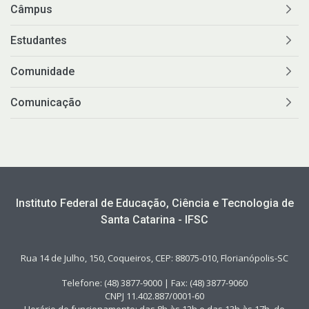
Câmpus
Estudantes
Comunidade
Comunicação
Instituto Federal de Educação, Ciência e Tecnologia de
Santa Catarina - IFSC
Rua 14 de Julho, 150, Coqueiros, CEP: 88075-010, Florianópolis-SC
Telefone: (48) 3877-9000 | Fax: (48) 3877-9060
CNPJ 11.402.887/0001-60
Horário de funcionamento: das 8h às 12h e das 13h às 17h, de