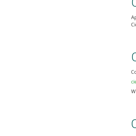
Ap
Ci
Co
ci
W