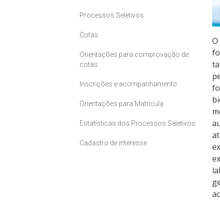
Processos Seletivos
Cotas
O 
fo
Orientações para comprovação de
ta
cotas
pe
Inscrições e acompanhamento
fo
bi
Orientações para Matrícula
m
au
Estatísticas dos Processos Seletivos
at
Cadastro de interesse
ex
ex
la
ge
ao