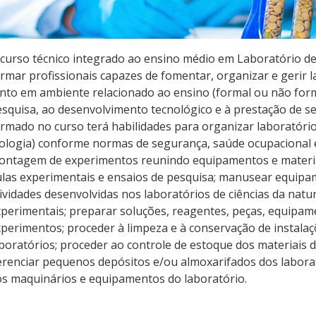
curso técnico integrado ao ensino médio em Laboratório de
rmar profissionais capazes de fomentar, organizar e gerir l
nto em ambiente relacionado ao ensino (formal ou não for
squisa, ao desenvolvimento tecnológico e à prestação de ser
rmado no curso terá habilidades para organizar laboratórios 
ologia) conforme normas de segurança, saúde ocupacional 
ontagem de experimentos reunindo equipamentos e materia
las experimentais e ensaios de pesquisa; manusear equipa
ividades desenvolvidas nos laboratórios de ciências da nature
perimentais; preparar soluções, reagentes, peças, equipame
perimentos; proceder à limpeza e à conservação de instala
boratórios; proceder ao controle de estoque dos materiais 
renciar pequenos depósitos e/ou almoxarifados dos laborató
s maquinários e equipamentos do laboratório.