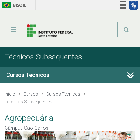
BRASIL
Órgãos do Governo
Acesso à informação
Legislação
Técnicos Subsequentes
Cursos Técnicos
Cursos Técnicos
Início
Cursos
Cursos Técnicos
Técnicos Subsequentes
Graduação
Agropecuária
Qualificação Profissional
Câmpus São Carlos