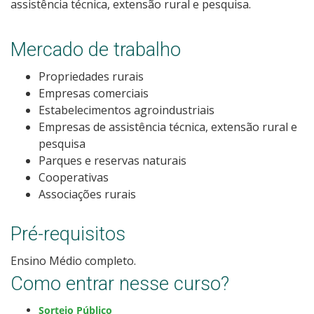
assistência técnica, extensão rural e pesquisa.
Como posso estudar no IFSC?
Mercado de trabalho
Calendário de inscrições
Propriedades rurais
Processos Seletivos
Empresas comerciais
Estabelecimentos agroindustriais
Empresas de assistência técnica, extensão rural e
Cotas
pesquisa
Parques e reservas naturais
Orientações para comprovação de cotas
Cooperativas
Associações rurais
Inscrições e acompanhamento
Pré-requisitos
Orientações para Matrícula
Ensino Médio completo.
Estatísticas dos Processos Seletivos
Como entrar nesse curso?
Sorteio Público
Cadastro de interesse