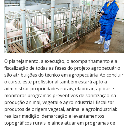
Pós-graduação
Educação a Distância
Educação de Jovens e Adultos
Transferências e retornos
O planejamento, a execução, o acompanhamento e a
PartiuIF
fiscalização de todas as fases do projeto agropecuário
são atribuições do técnico em agropecuária. Ao concluir
Parcerias
o curso, este profissional também estará apto a
administrar propriedades rurais; elaborar, aplicar e
monitorar programas preventivos de sanitização na
Processo de Inscrição
produção animal, vegetal e agroindustrial; fiscalizar
produtos de origem vegetal, animal e agroindustrial;
realizar medição, demarcação e levantamentos
Resultados
topográficos rurais; e ainda atuar em programas de