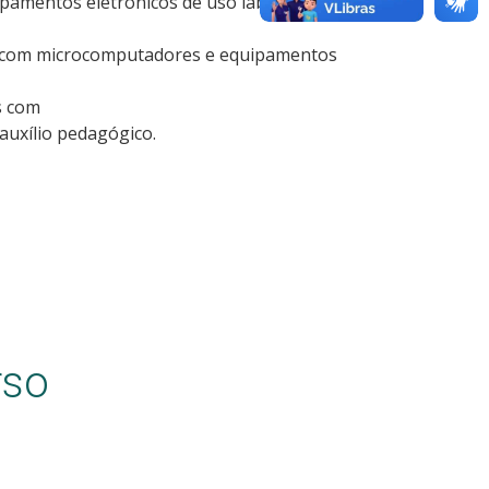
amentos eletrônicos de uso laboratorial
 com microcomputadores e equipamentos
s com
uxílio pedagógico.
rso