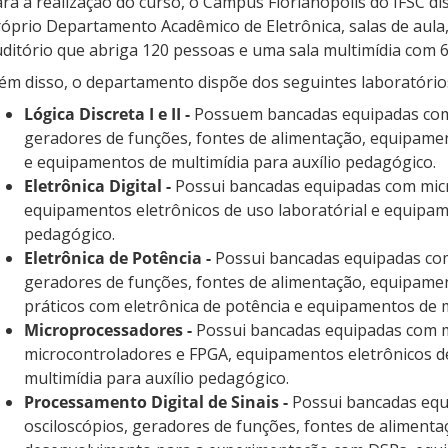
ra a realização do curso, o Câmpus Florianópolis do IFSC d
óprio Departamento Acadêmico de Eletrônica, salas de aula
ditório que abriga 120 pessoas e uma sala multimídia com 6
ém disso, o departamento dispõe dos seguintes laboratório
Lógica Discreta I e II -
Possuem bancadas equipadas com
geradores de funções, fontes de alimentação, equipamen
e equipamentos de multimídia para auxílio pedagógico.
Eletrônica Digital -
Possui bancadas equipadas com mic
equipamentos eletrônicos de uso laboratórial e equipam
pedagógico.
Eletrônica de Potência -
Possui bancadas equipadas co
geradores de funções, fontes de alimentação, equipame
práticos com eletrônica de potência e equipamentos de m
Microprocessadores -
Possui bancadas equipadas com 
microcontroladores e FPGA, equipamentos eletrônicos d
multimídia para auxílio pedagógico.
Processamento Digital de Sinais -
Possui bancadas eq
osciloscópios, geradores de funções, fontes de alimenta