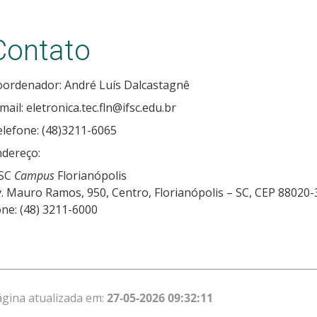
Contato
oordenador: André Luís Dalcastagnê
mail: eletronica.tec.fln@ifsc.edu.br
lefone: (48)3211-6065
ndereço:
FSC
Campus
Florianópolis
. Mauro Ramos, 950, Centro, Florianópolis – SC, CEP 88020-
ne: (48) 3211-6000
gina atualizada em:
27-05-2026 09:32:11