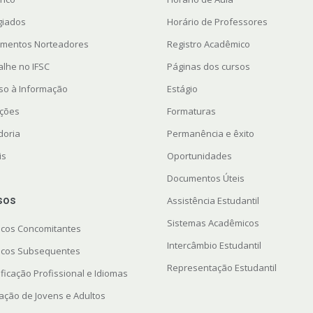
giados
Horário de Professores
mentos Norteadores
Registro Acadêmico
alhe no IFSC
Páginas dos cursos
so à Informação
Estágio
ações
Formaturas
doria
Permanência e êxito
is
Oportunidades
Documentos Úteis
sos
Assistência Estudantil
Sistemas Acadêmicos
icos Concomitantes
Intercâmbio Estudantil
icos Subsequentes
Representação Estudantil
ficação Profissional e Idiomas
ação de Jovens e Adultos