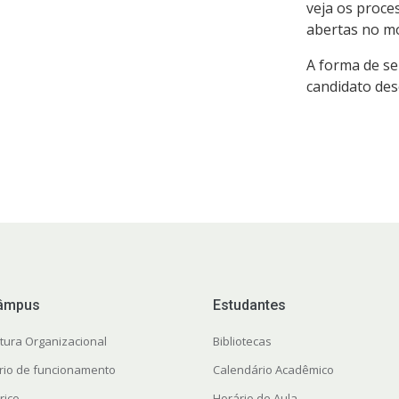
veja os proce
abertas no m
A forma de se
candidato des
âmpus
Estudantes
utura Organizacional
Bibliotecas
rio de funcionamento
Calendário Acadêmico
rico
Horário de Aula