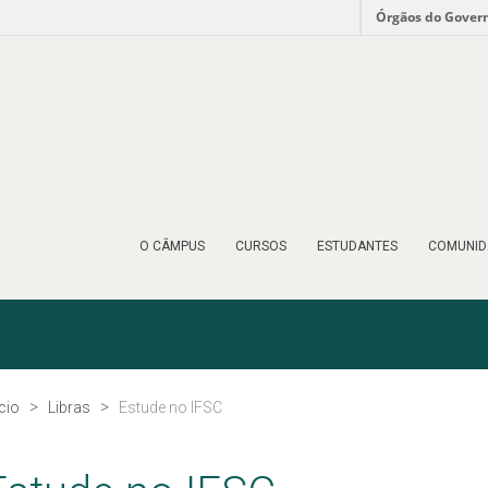
Órgãos do Gover
O CÂMPUS
CURSOS
ESTUDANTES
COMUNID
ício
Libras
Estude no IFSC