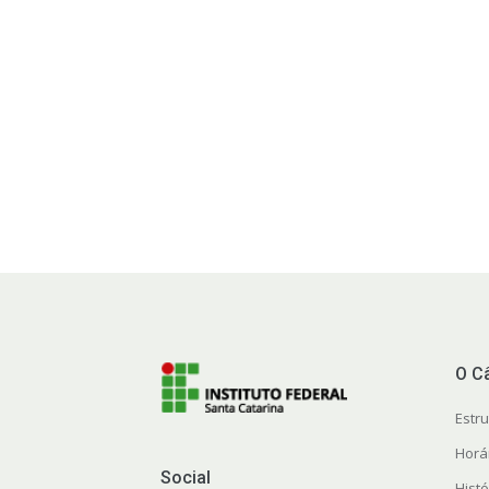
O C
Estr
Horá
Social
Histó