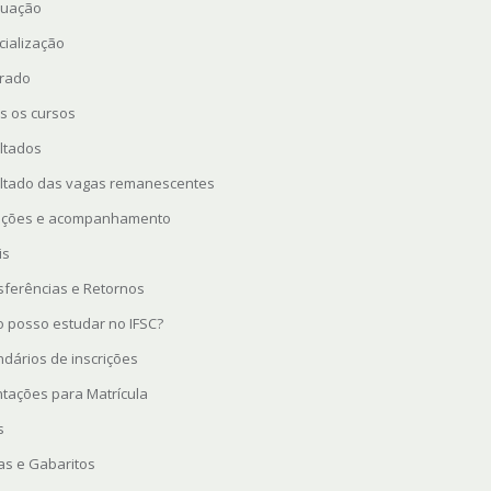
uação
cialização
rado
s os cursos
ltados
ltado das vagas remanescentes
rições e acompanhamento
is
sferências e Retornos
 posso estudar no IFSC?
ndários de inscrições
ntações para Matrícula
s
as e Gabaritos