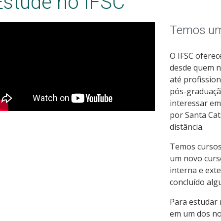
Estude no IFSC
Temos um 
O IFSC oferec
desde quem n
até profissio
pós-graduação
interessar e
por Santa Cat
distância.
Temos cursos p
um novo curso,
interna e ext
concluído alg
Para estudar 
em um dos nos