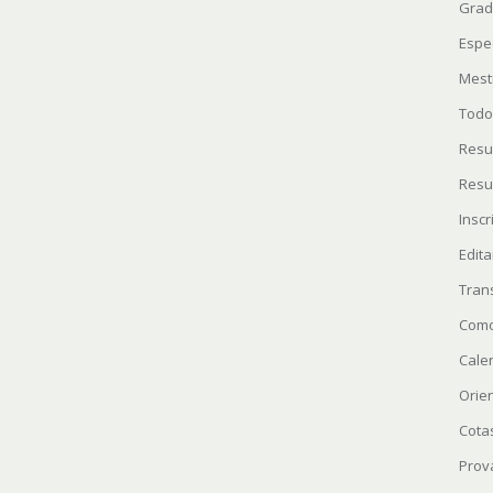
Grad
Espe
Mest
Todo
Resu
Resu
Insc
Edita
Tran
Como
Cale
Orie
Cota
Prov