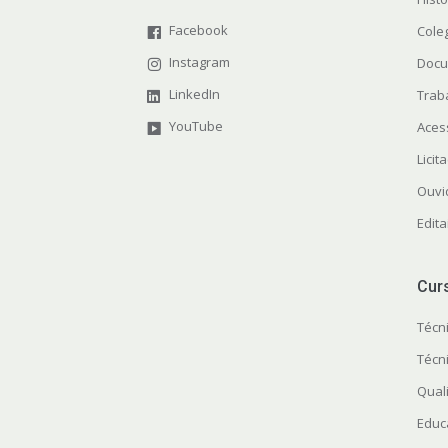
Facebook
Cole
Instagram
Docu
LinkedIn
Trab
YouTube
Aces
Licit
Ouvi
Edita
Cur
Técn
Técn
Quali
Educ