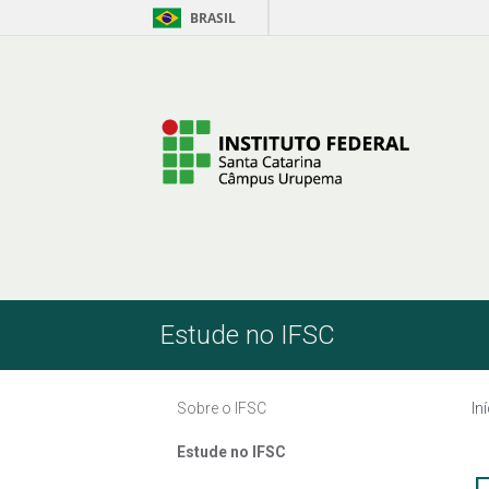
BRASIL
Pular para o Conteúdo
Estude no IFSC
Sobre o IFSC
In
Estude no IFSC