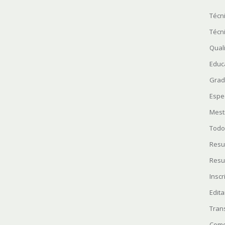
Técn
Técn
Quali
Educ
Grad
Espe
Mest
Todo
Resu
Resu
Insc
Edita
Tran
Como