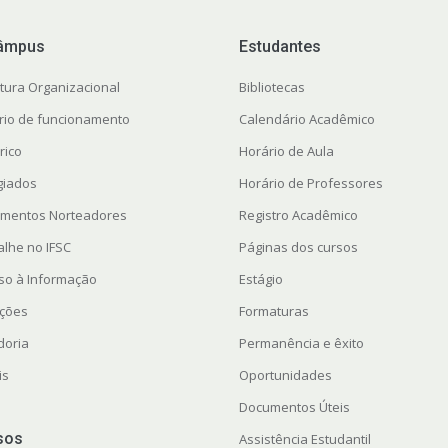
âmpus
Estudantes
utura Organizacional
Bibliotecas
rio de funcionamento
Calendário Acadêmico
rico
Horário de Aula
giados
Horário de Professores
mentos Norteadores
Registro Acadêmico
alhe no IFSC
Páginas dos cursos
so à Informação
Estágio
ações
Formaturas
doria
Permanência e êxito
is
Oportunidades
Documentos Úteis
sos
Assistência Estudantil