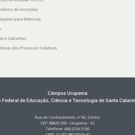
ndários de inscrições
ntações para Matrícula
s
as e Gabaritos
ísticas dos Processos Seletivos
Câmpus Urupema
to Federal de Educação, Ciência e Tecnologia de Santa Catarin
Rua do Conhecimento, nº 82, Centro
CEP: 88625 000 - Urupema - SC
Telefone: (49) 3236 3100
CNPJ: 11.402.887/0016-47