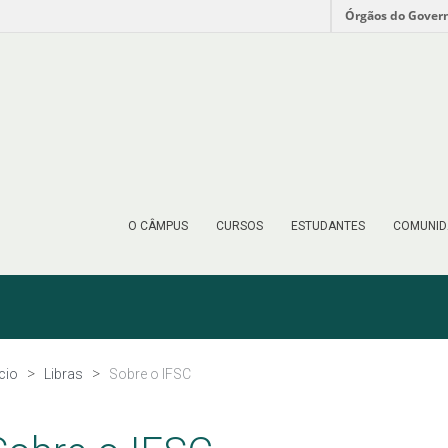
Órgãos do Gover
O CÂMPUS
CURSOS
ESTUDANTES
COMUNID
ício
Libras
Sobre o IFSC