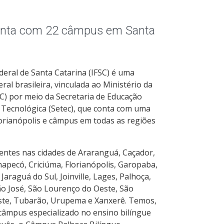
onta com 22 câmpus em Santa
ederal de Santa Catarina (IFSC) é uma
ral brasileira, vinculada ao Ministério da
) por meio da Secretaria de Educação
e Tecnológica (Setec), que conta com uma
lorianópolis e câmpus em todas as regiões
ntes nas cidades de Araranguá, Caçador,
apecó, Criciúma, Florianópolis, Garopaba,
, Jaraguá do Sul, Joinville, Lages, Palhoça,
ão José, São Lourenço do Oeste, São
ste, Tubarão, Urupema e Xanxerê. Temos,
 câmpus especializado no ensino bilíngue