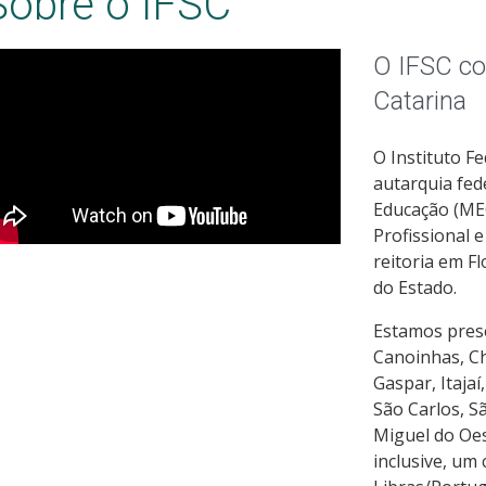
Sobre o IFSC
O IFSC c
Catarina
O Instituto F
autarquia fede
Educação (MEC
Profissional 
reitoria em F
do Estado.
Estamos prese
Canoinhas, Ch
Gaspar, Itajaí
São Carlos, S
Miguel do Oe
inclusive, um