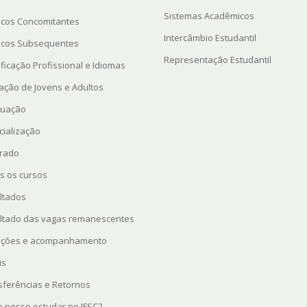
Sistemas Acadêmicos
icos Concomitantes
Intercâmbio Estudantil
icos Subsequentes
Representação Estudantil
ficação Profissional e Idiomas
ação de Jovens e Adultos
uação
cialização
rado
s os cursos
ltados
ltado das vagas remanescentes
rições e acompanhamento
is
sferências e Retornos
 posso estudar no IFSC?