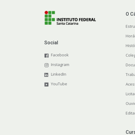
O C
Estr
Horá
Social
Histó
Facebook
Cole
Instagram
Docu
LinkedIn
Trab
YouTube
Aces
Licit
Ouvi
Edita
Cur