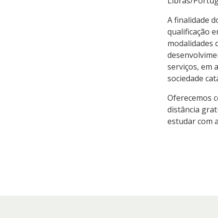
Libras/Portug
A finalidade 
qualificação e
modalidades d
desenvolvime
serviços, em 
sociedade cat
Oferecemos ce
distância gra
estudar com a