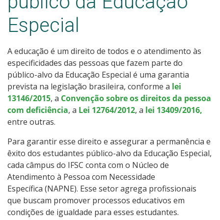
público da Educação
Auxílio-moradia
Especial
Apoio a eventos
A educação é um direito de todos e o atendimento às
Dignidade Menstrual
especificidades das pessoas que fazem parte do
público-alvo da Educação Especial é uma garantia
Ações Inclusivas
prevista na legislação brasileira, conforme a
lei
13146/2015
, a
Convenção sobre os direitos da pessoa
Contatos
com deficiência
, a
Lei 12764/2012
, a
lei 13409/2016,
entre outras.
Política de Assistência Estudantil
Para garantir esse direito e assegurar a permanência e
êxito dos estudantes público-alvo da Educação Especial,
cada câmpus do IFSC conta com o Núcleo de
Atendimento à Pessoa com Necessidade
Específica (NAPNE). Esse setor agrega profissionais
que buscam promover processos educativos em
condições de igualdade para esses estudantes.