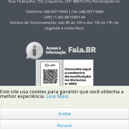
Rua 14 de Julho, 150, Coqueiros, CEP: 88075-010, Florianópolis-SC
Telefone: (48) 3877-9000 | Fax: (48) 3877-9060
CNPJ 11.402.887/0001-60
Horário de funcionamento: das 8h às 12h e das 13h às 17h, de
segunda a sexta-feira.
Este site usa cookies para garantir que você obtenha a
melhor experiência.
Leia Mais.
Aceitar
Copyright © 2022 Instituto Federal de Santa Catarina IFSC
Todos os Direitos Reservados.
Recusar