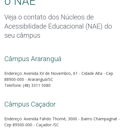
o NAE
Apoio a eventos
Veja o contato dos Núcleos de
Dignidade Menstrual
Acessibilidade Educacional (NAE) do
Ações Inclusivas
seu câmpus
Contatos
Câmpus Araranguá
Endereço: Avenida XV de Novembro, 61 - Cidade Alta - Cep
88900-000 - Araranguá/SC
Telefone: (48) 3311 5080
Câmpus Caçador
Endereço: Avenida Fahdo Thomé, 3000 - Bairro Champagnat -
Cep 89500-000 - Caçador /SC