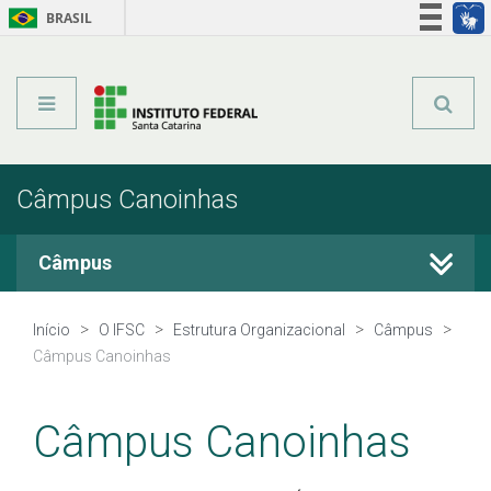
BRASIL
Órgãos do Governo
Acesso à informação
Legislação
Câmpus Canoinhas
Câmpus
Início
O IFSC
Estrutura Organizacional
Câmpus
Câmpus Canoinhas
Câmpus Canoinhas