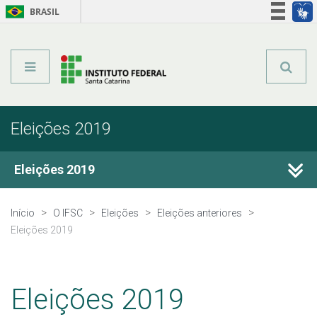
BRASIL
Órgãos do Governo
Acesso à informação
Legislação
Eleições 2019
Eleições 2019
Comissões Eleitorais
Início
O IFSC
Eleições
Eleições anteriores
Eleições 2019
Regulamento
Publicações e resultados
Eleições 2019