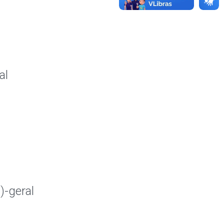
al
)-geral