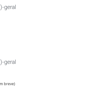
)-geral
)-geral
em breve)