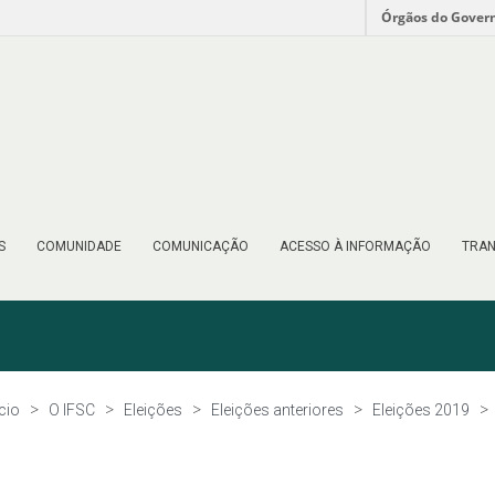
Órgãos do Gover
S
COMUNIDADE
COMUNICAÇÃO
ACESSO À INFORMAÇÃO
TRAN
ício
O IFSC
Eleições
Eleições anteriores
Eleições 2019