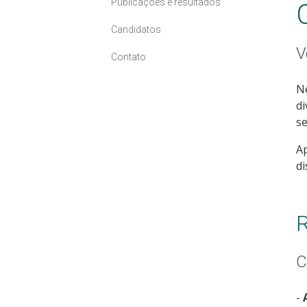
Publicações e resultados
Candidatos
V
Contato
Ne
di
se
Ap
di
R
C
-