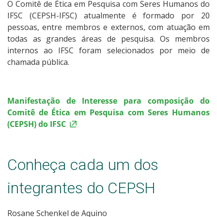
O Comitê de Ética em Pesquisa com Seres Humanos do
Calendário de reuniões
IFSC (CEPSH-IFSC) atualmente é formado por 20
pessoas, entre membros e externos, com atuação em
Legislações
todas as grandes áreas de pesquisa. Os membros
internos ao IFSC foram selecionados por meio de
chamada pública.
Capacitações
Plataforma Brasil
Manifestação de Interesse para composição do
Comitê de Ética em Pesquisa com Seres Humanos
Contato
(CEPSH) do IFSC
Dúvidas frequentes
Conheça cada um dos
integrantes do CEPSH
Rosane Schenkel de Aquino