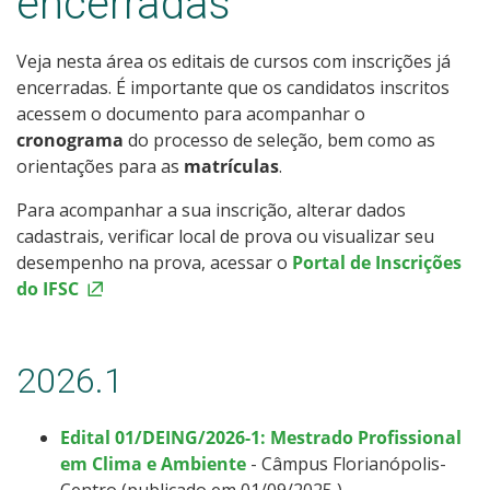
encerradas
Pós-graduação
Veja nesta área os editais de cursos com inscrições já
Educação a Distância
encerradas. É importante que os candidatos inscritos
acessem o documento para acompanhar o
Educação de Jovens e Adultos
cronograma
do processo de seleção, bem como as
orientações para as
matrículas
.
Transferências e retornos
Para acompanhar a sua inscrição, alterar dados
cadastrais, verificar local de prova ou visualizar seu
PartiuIF
desempenho na prova, acessar o
Portal de Inscrições
do IFSC
Parcerias
2026.1
Processo de Inscrição
Edital 01/DEING/2026-1: Mestrado Profissional
Resultados
em Clima e Ambiente
- Câmpus Florianópolis-
Centro (publicado em 01/09/2025
)