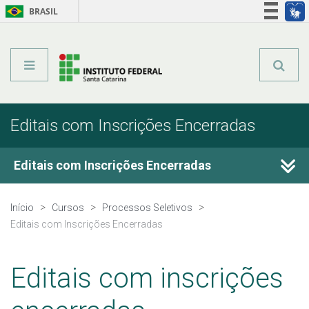
BRASIL
Órgãos do Governo
Acesso à informação
Legislação
Editais com Inscrições Encerradas
Editais com Inscrições Encerradas
Cursos Técnicos
Início
Cursos
Processos Seletivos
Editais com Inscrições Encerradas
Graduação
Editais com inscrições
Qualificação Profissional