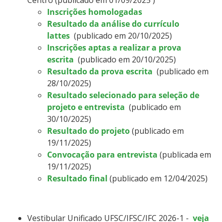
Como posso estudar no IFSC?
Inscrições homologadas
Resultado da análise do currículo
lattes
(publicado em 20/10/2025)
Calendário de inscrições
Inscrições aptas a realizar a prova
escrita
(publicado em 20/10/2025)
Processos Seletivos
Resultado da prova escrita
(publicado em
28/10/2025)
Cotas
Resultado selecionado para seleção de
projeto e entrevista
(publicado em
Orientações para comprovação de cotas
30/10/2025)
Resultado do projeto
(publicado em
Inscrições e acompanhamento
19/11/2025)
Convocação para entrevista
(publicada em
19/11/2025)
Orientações para Matrícula
Resultado final
(publicado em 12/04/2025)
Estatísticas dos Processos Seletivos
Vestibular Unificado UFSC/IFSC/IFC 2026-1 -
veja
Cadastro de interesse