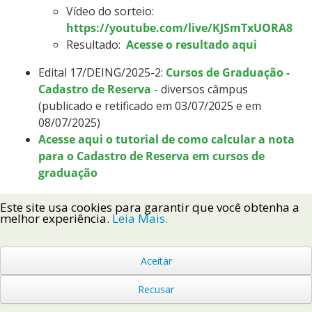
Vídeo do sorteio:
https://youtube.com/live/KJSmTxUORA8
Resultado:
Acesse o resultado aqui
Edital 17/DEING/2025-2:
Cursos de Graduação -
Cadastro de Reserva
- diversos câmpus
(publicado e retificado em 03/07/2025 e em
08/07/2025)
Acesse aqui o tutorial de como calcular a nota
para o Cadastro de Reserva em cursos de
graduação
Edital 18/DEING/2025-2: Curso de
Este site usa cookies para garantir que você obtenha a
Especialização em Educação a Distância na
melhor experiência.
Leia Mais.
Educação Profissional e Tecnológica
- Câmpus
ofertante Chapecó - Curso EaD - oferta em
Aceitar
diversos polos (publicado em 11/07/2025 e
retificado em 21/07/2025)
Recusar
Candidatos inscritos para sorteio
-