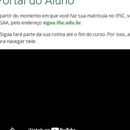
Portal do Aluno
partir do momento em que você faz sua matrícula no IFSC, v
IGAA, pelo endereço
sigaa.ifsc.edu.br
.
Sigaa fará parte da sua rotina até o fim do curso. Por isso,
ara navegar nele: