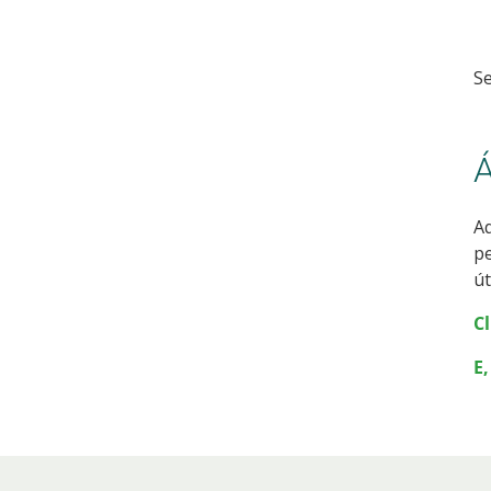
Se
Á
Aq
pe
út
C
E