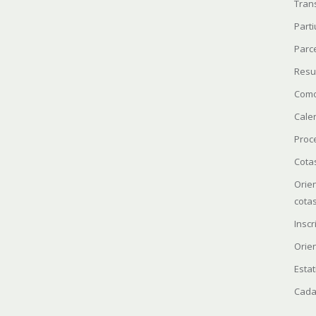
Tran
Parti
Parc
Resu
Como
Cale
Proc
Cota
Orie
cota
Insc
Orie
Estat
Cada