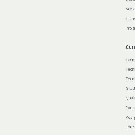
Aces
Tran
Prog
Cur
Técn
Técn
Técn
Grad
Quali
Educ
Pós-
Educ