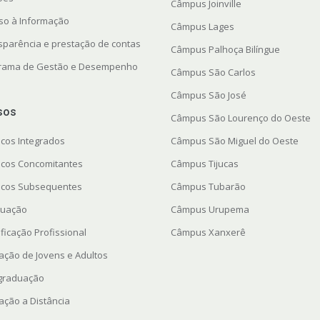
Câmpus Joinville
so à Informação
Câmpus Lages
sparência e prestação de contas
Câmpus Palhoça Bilíngue
rama de Gestão e Desempenho
Câmpus São Carlos
Câmpus São José
sos
Câmpus São Lourenço do Oeste
icos Integrados
Câmpus São Miguel do Oeste
icos Concomitantes
Câmpus Tijucas
icos Subsequentes
Câmpus Tubarão
uação
Câmpus Urupema
ficação Profissional
Câmpus Xanxerê
ação de Jovens e Adultos
graduação
ação a Distância