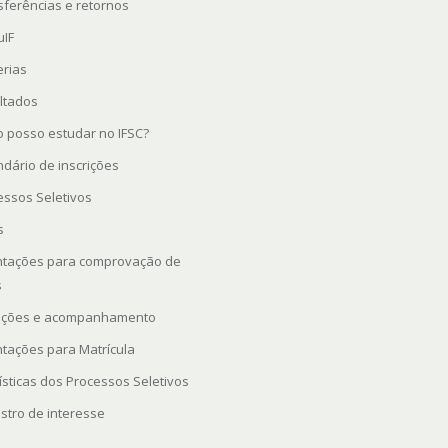
sferências e retornos
uIF
erias
ltados
 posso estudar no IFSC?
ndário de inscrições
essos Seletivos
s
ntações para comprovação de
s
rições e acompanhamento
ntações para Matrícula
ísticas dos Processos Seletivos
stro de interesse