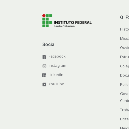
O I
Histó
Miss
Social
Ouvi
Facebook
Estr
Instagram
Cole
LinkedIn
Docu
YouTube
Polít
Gove
Cont
Trab
Licit
Elei