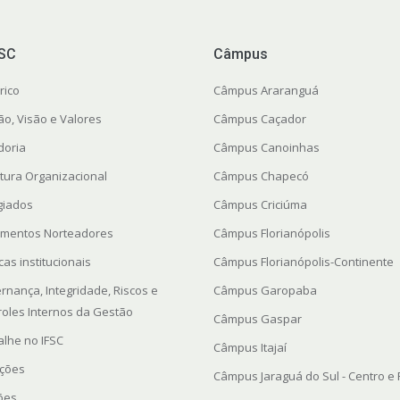
FSC
Câmpus
rico
Câmpus Araranguá
ão, Visão e Valores
Câmpus Caçador
doria
Câmpus Canoinhas
utura Organizacional
Câmpus Chapecó
giados
Câmpus Criciúma
mentos Norteadores
Câmpus Florianópolis
icas institucionais
Câmpus Florianópolis-Continente
rnança, Integridade, Riscos e
Câmpus Garopaba
roles Internos da Gestão
Câmpus Gaspar
alhe no IFSC
Câmpus Itajaí
ações
Câmpus Jaraguá do Sul - Centro e
ções