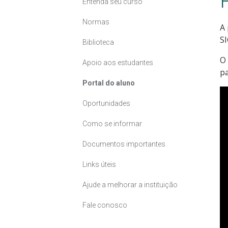
Entenda seu curso
Normas
A 
S
Biblioteca
O 
Apoio aos estudantes
p
Portal do aluno
Oportunidades
Como se informar
Documentos importantes
Links úteis
Ajude a melhorar a instituição
Fale conosco