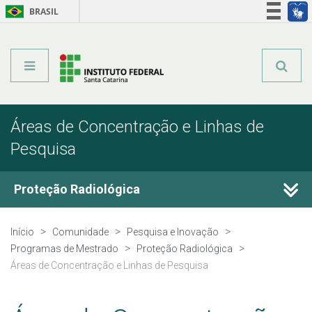
BRASIL
Órgãos do Governo
Acesso à informação
Legislação
Áreas de Concentração e Linhas de
Pesquisa
Proteção Radiológica
Processo Seletivo
Início
Comunidade
Pesquisa e Inovação
Programas de Mestrado
Proteção Radiológica
Grupos de Pesquisa
Áreas de Concentração e Linhas de Pesquisa
Áreas de Concentração e Linhas de Pesquisa