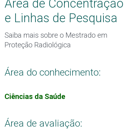
Área de Concentração
Calendário Acadêmico
e Linhas de Pesquisa
Produções Acadêmicas
Saiba mais sobre o Mestrado em
Agenda de Qualificações e Defesas
Proteção Radiológica
Egressos e Dissertações
Área do conhecimento:
Docentes
Discentes
Ciências da Saúde
Documentos
Área de avaliação:
Formulários e Templates