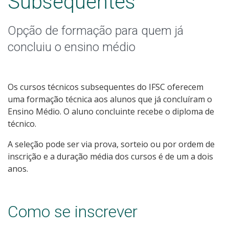
Subsequentes
Pós-graduação
Opção de formação para quem já
Educação a Distância
concluiu o ensino médio
Educação de Jovens e Adultos
Transferências e retornos
Os cursos técnicos subsequentes do IFSC oferecem
uma formação técnica aos alunos que já concluíram o
PartiuIF
Ensino Médio. O aluno concluinte recebe o diploma de
técnico.
Parcerias
A seleção pode ser via prova, sorteio ou por ordem de
inscrição e a duração média dos cursos é de um a dois
anos.
Processo de Inscrição
Como se inscrever
Resultados