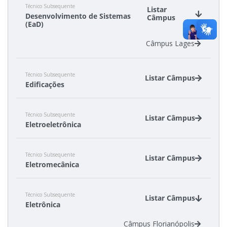
Técnico Subsequente
Câmpus Florianópolis
Listar
Desenvolvimento de Sistemas
Câmpus
Câmpus Jaraguá do Sul - Rau
(EaD)
Câmpus São Lourenço do Oeste
Câmpus Lages
Técnico Subsequente
Listar Câmpus
Edificações
Câmpus Criciúma
Técnico Subsequente
Câmpus Florianópolis
Listar Câmpus
Eletroeletrônica
Câmpus Chapecó
Técnico Subsequente
Câmpus Itajaí
Listar Câmpus
Eletromecânica
Câmpus Joinville
Câmpus Caçador
Técnico Subsequente
Câmpus São Miguel do Oeste
Listar Câmpus
Eletrônica
Câmpus Florianópolis