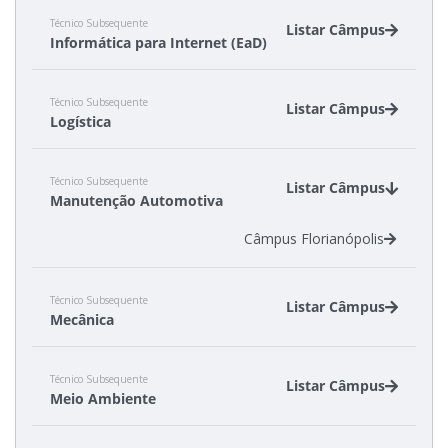
Técnico Subsequente
Listar Câmpus
Informática para Internet (EaD)
Câmpus Florianópolis
Técnico Subsequente
Câmpus São Lourenço do Oeste
Listar Câmpus
Logística
Câmpus Caçador
Técnico Subsequente
Câmpus Tubarão
Listar Câmpus
Manutenção Automotiva
Câmpus Florianópolis
Técnico Subsequente
Listar Câmpus
Mecânica
Câmpus Araranguá
Técnico Subsequente
Câmpus Chapecó
Listar Câmpus
Meio Ambiente
Câmpus Florianópolis
Câmpus Itajaí
Câmpus Florianópolis