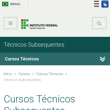
BRASIL
Órgãos do Governo
Acesso à informação
Legislação
Técnicos Subsequentes
Cursos Técnicos
Cursos Técnicos
Início
Cursos
Cursos Técnicos
Técnicos Subsequentes
Graduação
Cursos Técnicos
Qualificação Profissional