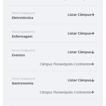
Técnico Subsequente
Listar Câmpus
Eletrotécnica
Câmpus Criciúma
Técnico Subsequente
Câmpus Florianópolis
Listar Câmpus
Enfermagem
Câmpus Jaraguá do Sul - Rau
Câmpus Lages
Câmpus Florianópolis
Câmpus Tubarão
Técnico Subsequente
Câmpus Joinville
Listar Câmpus
Eventos
Câmpus Florianópolis-Continente
Técnico Subsequente
Listar Câmpus
Gastronomia
Câmpus Florianópolis-Continente