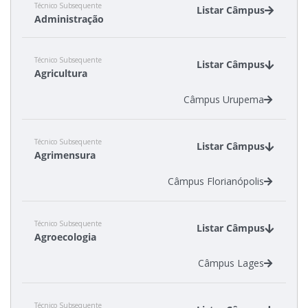
Técnico Subsequente
Listar Câmpus
Administração
Câmpus Caçador
Técnico Subsequente
Câmpus Gaspar
Listar Câmpus
Agricultura
Câmpus Lages
Câmpus São Lourenço do Oeste
Câmpus Urupema
Câmpus Tubarão
Câmpus Urupema
Técnico Subsequente
Listar Câmpus
Agrimensura
Câmpus Florianópolis
Técnico Subsequente
Listar Câmpus
Agroecologia
Câmpus Lages
Técnico Subsequente