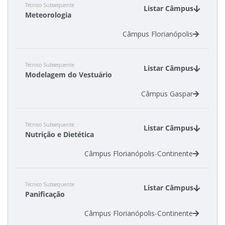
Câmpus Jaraguá do Sul - Rau
Técnico Subsequente
Câmpus Gaspar
Listar Câmpus
Meteorologia
Câmpus Lages
Câmpus Florianópolis
Técnico Subsequente
Listar Câmpus
Modelagem do Vestuário
Câmpus Gaspar
Técnico Subsequente
Listar Câmpus
Nutrição e Dietética
Câmpus Florianópolis-Continente
Técnico Subsequente
Listar Câmpus
Panificação
Câmpus Florianópolis-Continente