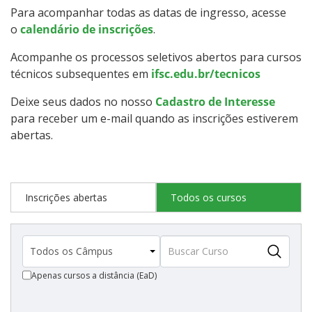
Para acompanhar todas as datas de ingresso, acesse
Como posso estudar no IFSC?
o
calendário de inscrições
.
Calendário de inscrições
Acompanhe os processos seletivos abertos para cursos
técnicos subsequentes em
ifsc.edu.br/tecnicos
Processos Seletivos
Deixe seus dados no nosso
Cadastro de Interesse
para receber um e-mail quando as inscrições estiverem
Cotas
abertas.
Orientações para comprovação de cotas
Inscrições abertas
Todos os cursos
Inscrições e acompanhamento
Orientações para Matrícula
Estatísticas dos Processos Seletivos
Apenas cursos a distância (EaD)
Cadastro de interesse