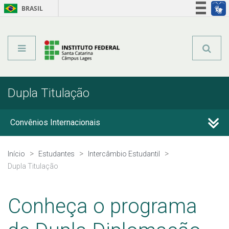
BRASIL
Órgãos do Governo
Acesso à informação
Legislação
Dupla Titulação
Convênios Internacionais
Propicie
Início
Estudantes
Intercâmbio Estudantil
Dupla Titulação
Dupla Titulação
Conheça o programa
Outros Programas