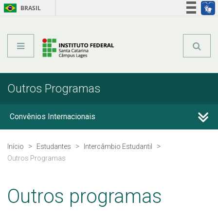
BRASIL
Órgãos do Governo
Acesso à informação
Legislação
Outros Programas
Convênios Internacionais
Propicie
Início
Estudantes
Intercâmbio Estudantil
Outros Programas
Dupla Titulação
Outros programas
Outros Programas