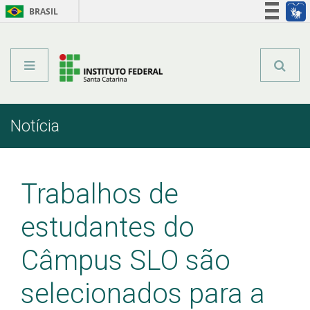
BRASIL
Órgãos do Governo
Acesso à informação
Legislação
Notícia
Início
Comunicação
Notícia
Trabalhos de
estudantes do
Câmpus SLO são
selecionados para a