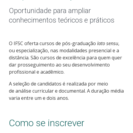
Pós-graduação
Oportunidade para ampliar
Educação a Distância
conhecimentos teóricos e práticos
Educação de Jovens e Adultos
O IFSC oferta cursos de pós-graduação
lato sensu
,
Transferências e retornos
ou especialização, nas modalidades presencial e a
distância. São cursos de excelência para quem quer
PartiuIF
dar prosseguimento ao seu desenvolvimento
profissional e acadêmico.
Parcerias
A seleção de candidatos é realizada por meio
de análise curricular e documental. A duração média
varia entre um e dois anos.
Processo de Inscrição
Como se inscrever
Resultados