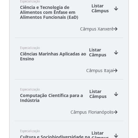
Especialização
Listar
Ciência e Tecnologia de
Câmpus
Alimentos com Ênfase em
Alimentos Funcionais (EaD)
Câmpus Xanxerê
Especialização
Listar
Ciências Marinhas Aplicadas ao
Câmpus
Ensino
Câmpus Itajaí
Especialização
Listar
Computação Científica para a
Câmpus
Indústria
Câmpus Florianópolis
Especialização
Listar
Cultura e Sociobiodiversidade na
Câmpus