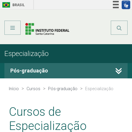
BRASIL
Órgãos do Governo
Acesso à informação
Legislação
Especialização
Pós-graduação
Cursos Técnicos
Início
Cursos
Pós-graduação
Especialização
Graduação
Cursos de
Qualificação Profissional
Especialização