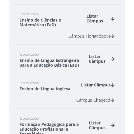
Especialização
Listar
Ensino de Ciências e
Câmpus
Matemática (EaD)
Câmpus Florianópolis
Especialização
Listar
Ensino de Língua Estrangeira
Câmpus
para a Educação Básica (EaD)
Câmpus Florianópolis-Continente
Especialização
Câmpus São José
Listar Câmpus
Ensino de Língua Inglesa
Câmpus Chapecó
Especialização
Listar
Formação Pedagógica para a
Câmpus
Educação Profissional e
Tecnológica