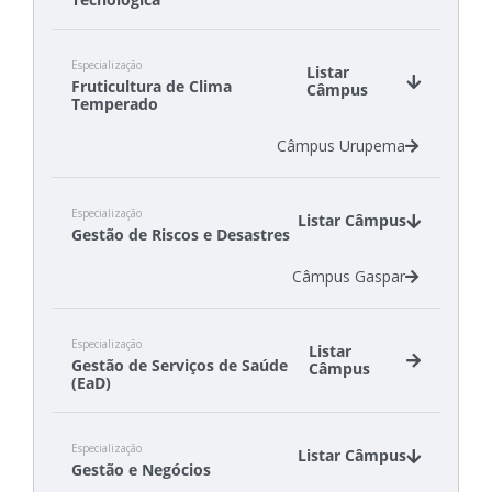
Polo Canelinha
Especialização
Polo Florianópolis
Listar
Fruticultura de Clima
Câmpus
Polo Otacílio Costa
Temperado
Polo Palhoça
Câmpus Urupema
Especialização
Listar Câmpus
Gestão de Riscos e Desastres
Câmpus Gaspar
Especialização
Listar
Gestão de Serviços de Saúde
Câmpus
(EaD)
Câmpus Florianópolis
Especialização
Câmpus Itajaí
Listar Câmpus
Gestão e Negócios
Câmpus Lages