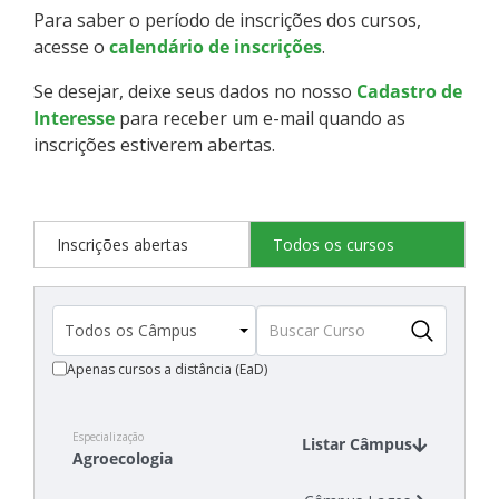
Para saber o período de inscrições dos cursos,
Como posso estudar no IFSC?
acesse o
calendário de inscrições
.
Calendário de inscrições
Se desejar, deixe seus dados no nosso
Cadastro de
Interesse
para receber um e-mail quando as
Processos Seletivos
inscrições estiverem abertas.
Cotas
Inscrições abertas
Todos os cursos
Orientações para comprovação de cotas
Inscrições e acompanhamento
Apenas cursos a distância (EaD)
Orientações para Matrícula
Estatísticas dos Processos Seletivos
Especialização
Listar Câmpus
Agroecologia
Cadastro de interesse