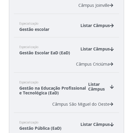
Câmpus São Carlos
Câmpus Joinville
Câmpus São Miguel do Oeste
Especialização
Listar Câmpus
Gestão escolar
Câmpus Lages
Especialização
Câmpus Tubarão
Listar Câmpus
Gestão Escolar EaD (EaD)
Câmpus Criciúma
Especialização
Listar
Gestão na Educação Profissional
Câmpus
e Tecnológica (EaD)
Câmpus São Miguel do Oeste
Especialização
Listar Câmpus
Gestão Pública (EaD)