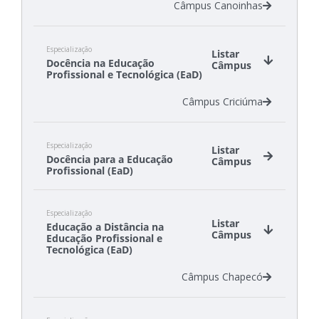
Câmpus Canoinhas
Especialização
Listar
Docência na Educação
Câmpus
Profissional e Tecnológica (EaD)
Câmpus Criciúma
Especialização
Listar
Docência para a Educação
Câmpus
Profissional (EaD)
Câmpus Canoinhas
Especialização
Câmpus Chapecó
Listar
Educação a Distância na
Câmpus Criciúma
Câmpus
Educação Profissional e
Câmpus Gaspar
Tecnológica (EaD)
Câmpus São Carlos
Câmpus Chapecó
Câmpus São Lourenço do Oeste
Câmpus Tubarão