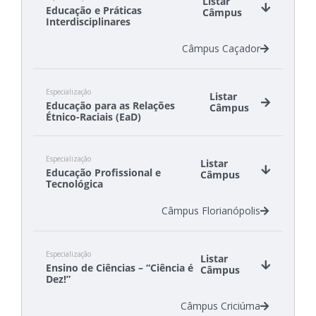
Listar
Educação e Práticas
Câmpus
Interdisciplinares
Câmpus Caçador
Especialização
Listar
Educação para as Relações
Câmpus
Étnico-Raciais (EaD)
Câmpus São Lourenço do Oeste
Especialização
Câmpus São Miguel do Oeste
Listar
Educação Profissional e
Câmpus
Tecnológica
Câmpus Florianópolis
Especialização
Listar
Ensino de Ciências – “Ciência é
Câmpus
Dez!”
Câmpus Criciúma