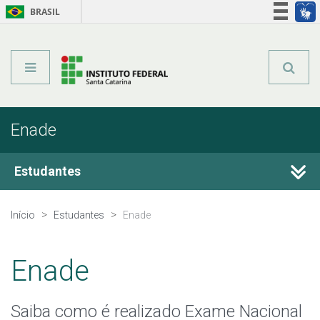
BRASIL
Órgãos do Governo
Acesso à informação
Legislação
Enade
Estudantes
Guia do Estudante
Início
Estudantes
Enade
Assistência estudantil
Enade
Bibliotecas
Saiba como é realizado Exame Nacional