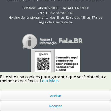
Telefone: (48) 3877-9000 | Fax: (48) 3877-9060
CNPJ 11.402.887/0001-60
Horário de funcionamento: das 8h às 12h e das 13h às 17h, de
segunda a sexta-feira.
Este site usa cookies para garantir que você obtenha a
melhor experiência.
Leia Mais.
Aceitar
Copyright © 2022 Instituto Federal de Santa Catarina IFSC
Todos os Direitos Reservados.
Recusar