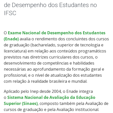
Calendário Acadêmico
de Desempenho dos Estudantes no
IFSC
Docentes e horários de atividades
Intercâmbio Estudantil
O
Exame Nacional de Desempenho dos Estudantes
(Enade)
avalia o rendimento dos concluintes dos cursos
Documentos Úteis
de graduação (bacharelado, superior de tecnologia e
licenciatura) em relação aos conteúdos programáticos
Oportunidades
previstos nas diretrizes curriculares dos cursos, o
desenvolvimento de competências e habilidades
Sistemas Acadêmicos
necessárias ao aprofundamento da formação geral e
profissional, e o nível de atualização dos estudantes
com relação à realidade brasileira e mundial.
Serviços de Tecnologia
Aplicado pelo Inep desde 2004, o Enade integra
Enade
o
Sistema Nacional de Avaliação da Educação
Superior (Sinaes)
, composto também pela Avaliação de
Representação Estudantil
cursos de graduação e pela Avaliação institucional.