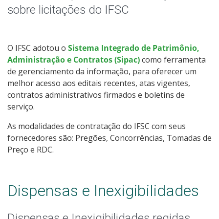
Estrutura Organizacional
sobre licitações do IFSC
Colegiados
O IFSC adotou o
Sistema Integrado de Patrimônio,
Documentos Norteadores
Administração e Contratos (Sipac)
como ferramenta
de gerenciamento da informação, para oferecer um
Políticas institucionais
melhor acesso aos editais recentes, atas vigentes,
contratos administrativos firmados e boletins de
Governança, Integridade, Riscos e Controles Internos da
serviço.
Gestão
As modalidades de contratação do IFSC com seus
fornecedores são: Pregões, Concorrências, Tomadas de
Trabalhe no IFSC
Preço e RDC.
Licitações
Dispensas e Inexigibilidades
Eleições
Dispensas e Inexigibilidades regidas