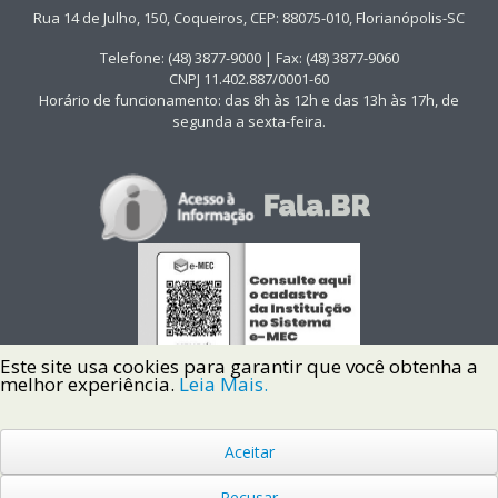
Rua 14 de Julho, 150, Coqueiros, CEP: 88075-010, Florianópolis-SC
Telefone: (48) 3877-9000 | Fax: (48) 3877-9060
CNPJ 11.402.887/0001-60
Horário de funcionamento: das 8h às 12h e das 13h às 17h, de
segunda a sexta-feira.
Este site usa cookies para garantir que você obtenha a
melhor experiência.
Leia Mais.
Aceitar
Copyright © 2022 Instituto Federal de Santa Catarina IFSC
Todos os Direitos Reservados.
Recusar