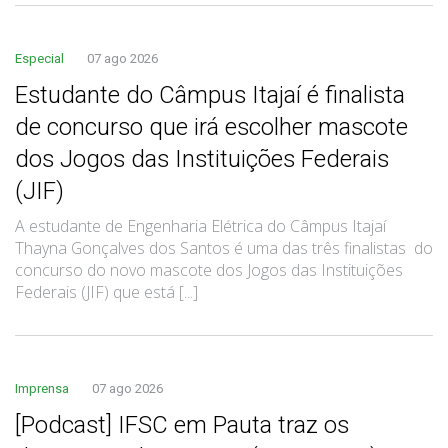
Especial
07 ago 2026
Estudante do Câmpus Itajaí é finalista
de concurso que irá escolher mascote
dos Jogos das Instituições Federais
(JIF)
A estudante de Engenharia Elétrica do Câmpus Itajaí
Thayna Gonçalves dos Santos é uma das três finalistas do
concurso do novo mascote dos Jogos das Instituições
Federais (JIF) que está [...]
Imprensa
07 ago 2026
[Podcast] IFSC em Pauta traz os