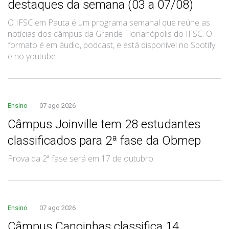
destaques da semana (03 a 07/08)
O IFSC em Pauta é um programa semanal que reúne as
notícias dos câmpus da Grande Florianópolis do IFSC. O
formato é em áudio, podcast, e está disponível no Spotify
e no youtube.
Ensino
07 ago 2026
Câmpus Joinville tem 28 estudantes
classificados para 2ª fase da Obmep
Prova da 2ª fase será em 17 de outubro.
Ensino
07 ago 2026
Câmpus Canoinhas classifica 14