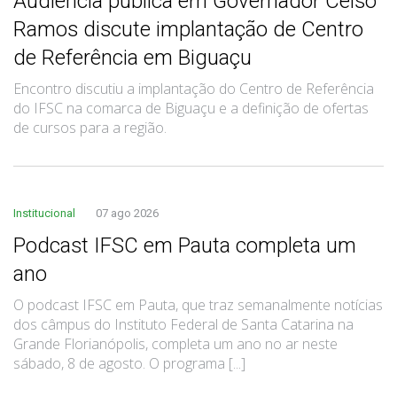
Audiência pública em Governador Celso
Ramos discute implantação de Centro
de Referência em Biguaçu
Encontro discutiu a implantação do Centro de Referência
do IFSC na comarca de Biguaçu e a definição de ofertas
de cursos para a região.
Institucional
07 ago 2026
Podcast IFSC em Pauta completa um
ano
O podcast IFSC em Pauta, que traz semanalmente notícias
dos câmpus do Instituto Federal de Santa Catarina na
Grande Florianópolis, completa um ano no ar neste
sábado, 8 de agosto. O programa [...]