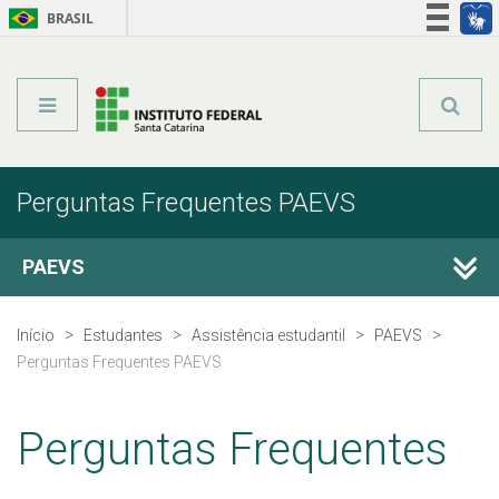
BRASIL
Órgãos do Governo
Acesso à informação
Legislação
Perguntas Frequentes PAEVS
PAEVS
Editais PAEVS
Início
Estudantes
Assistência estudantil
PAEVS
Perguntas Frequentes PAEVS
Resultados PAEVS
Perguntas Frequentes
Perguntas Frequentes PAEVS