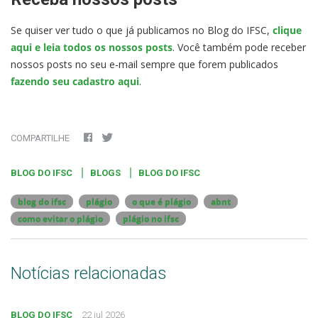
Se quiser ver tudo o que já publicamos no Blog do IFSC,
clique
aqui e leia todos os nossos posts
. Você também pode receber
nossos posts no seu e-mail sempre que forem publicados
fazendo seu cadastro aqui
.
COMPARTILHE
BLOG DO IFSC
BLOGS
BLOG DO IFSC
blog do ifsc
plágio
o que é plágio
abnt
como evitar o plágio
plágio no ifsc
Notícias relacionadas
BLOG DO IFSC
22 jul 2026